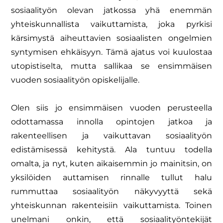
sosiaalityön olevan
jatkossa yhä enemmän
yhteiskunnallista vaikuttamista, joka pyrkisi
kärsimystä
aiheuttavien sosiaalisten ongelmien
syntymisen ehkäisyyn. Tämä ajatus voi
kuulostaa
utopistiselta, mutta sallikaa se ensimmäisen
vuoden sosiaalityön
opiskelijalle.
Olen siis jo ensimmäisen vuoden perusteella
odottamassa innolla opintojen jatkoa
ja
rakenteellisen ja vaikuttavan sosiaalityön
edistämisessä kehitystä. Ala tuntuu
todella
omalta, ja nyt, kuten aikaisemmin jo mainitsin, on
yksilöiden auttamisen
rinnalle tullut halu
rummuttaa sosiaalityön näkyvyyttä sekä
yhteiskunnan
rakenteisiin vaikuttamista. Toinen
unelmani onkin, että sosiaalityöntekijät