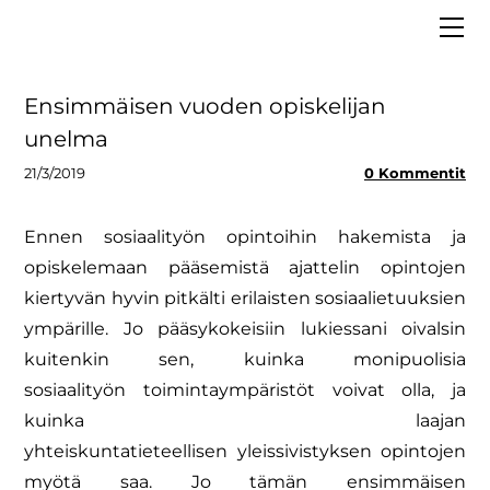
ETUSIVU
MEISTÄ
VAALIT 2025
Hallitus
Ensimmäisen vuoden opiskelijan
LIITY JÄSENEKSI
Asiantuntijapankki
unelma
BLOGI
Strategia
21/3/2019
0 Kommentit
MEDIALLE
Säännöt ja tietosuoja
Ennen sosiaalityön opintoihin hakemista ja
Tiedolla johtaminen
opiskelemaan pääsemistä ajattelin
opintojen
kiertyvän hyvin pitkälti erilaisten sosiaalietuuksien
ympärille. Jo
pääsykokeisiin lukiessani oivalsin
kuitenkin sen, kuinka monipuolisia
sosiaalityön
toimintaympäristöt voivat olla, ja
kuinka laajan
yhteiskuntatieteellisen
yleissivistyksen opintojen
myötä saa. Jo tämän ensimmäisen