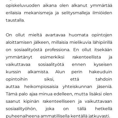
opiskeluvuoden aikana
olen alkanut ymmärtää
erilaisia mekanismeja ja selitysmalleja ilmiöiden
taustalla.
On ollut mieltä avartavaa huomata opintojen
aloittamisen jälkeen, millaisia
mielikuvia lähipiirillä
on sosiaalityöstä professiona. En ollut itsekään
ymmärtänyt
esimerkiksi rakenteellista ja
vaikuttavaa sosiaalityötä ennen kyseisen
kurssin
alkamista. Alun perin hakeuduin
opintoihin siksi, että tahdoin
auttaa
heikompiosaisia yhteiskunnan jäseniä.
Tämä palo ajaa minua edelleen, mutta
lisäksi olen
saanut kipinän rakenteelliseen ja vaikuttavaan
sosiaalityöhön, joka on
tällä hetkellä
puheenaiheena ammatillisella kentällä jatkuvasti.