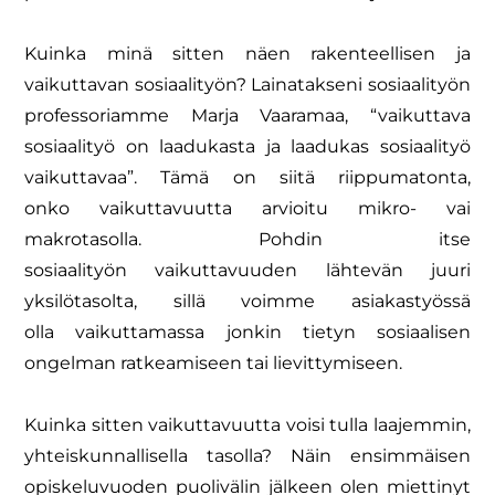
Kuinka minä sitten näen rakenteellisen ja
vaikuttavan sosiaalityön? Lainatakseni
sosiaalityön
professoriamme Marja Vaaramaa, “vaikuttava
sosiaalityö on
laadukasta ja laadukas sosiaalityö
vaikuttavaa”. Tämä on siitä riippumatonta,
onko
vaikuttavuutta arvioitu mikro- vai
makrotasolla. Pohdin itse
sosiaalityön
vaikuttavuuden lähtevän juuri
yksilötasolta, sillä voimme asiakastyössä
olla
vaikuttamassa jonkin tietyn sosiaalisen
ongelman ratkeamiseen tai lievittymiseen.
Kuinka sitten vaikuttavuutta voisi tulla laajemmin,
yhteiskunnallisella tasolla? Näin
ensimmäisen
opiskeluvuoden puolivälin jälkeen olen miettinyt