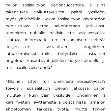
paljon sosiaalityön
tiedontuotantoa ja siinä
rakentuvaa vaikuttavuutta paitsi yksilöön,
myös
yhteisöihin. Koska sosiaalityön käytäntöön
pohjautuvaa tietoa rakennetaan
jatkuvasti
teorioiden pohjalle, näkisin että asiakastyöstä
saatava informaatio on
ensiarvoisen tärkeää
tietynlaisten sosiaalisten ongelmien
ratkaisemiseksi: miksi
tietynlaiset sosiaaliset
ongelmat kasautuvat jollekin tietylle alueelle, ja
mitä asialle
voisi tehdä?
Millainen sitten on unelmani sosiaalityöstä?
Toivoisin sosiaalityön olevan jatkossa
paljon
muutakin kuin vain yksilöiden ongelmien ja
kärsimysten lievittämistä ja
poistamista. Tämä on
ehdottoman tärkeää työtä, mutta toivon