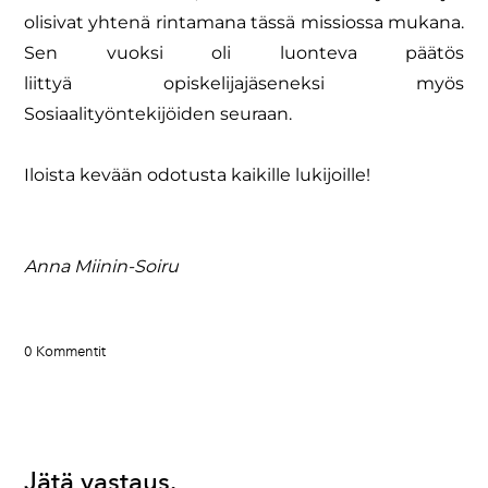
olisivat
yhtenä rintamana tässä missiossa mukana.
Sen vuoksi oli luonteva päätös
liittyä
opiskelijajäseneksi myös
Sosiaalityöntekijöiden seuraan.
Iloista kevään odotusta
kaikille lukijoille!
Anna Miinin-Soiru
0 Kommentit
Jätä vastaus.