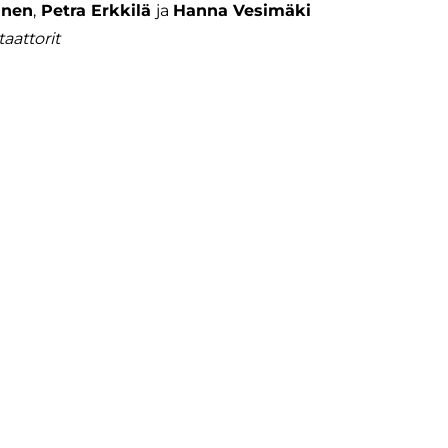
anen
,
Petra Erkkilä
ja
Hanna Vesimäki
taattorit