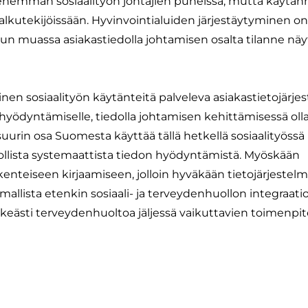
 enemmän sosiaalityön johtajien puheissa, mutta käytä
lkutekijöissään. Hyvinvointialuiden järjestäytyminen on
uun muassa asiakastiedolla johtamisen osalta tilanne näy
äinen sosiaalityön käytänteitä palveleva asiakastietojärje
hyödyntämiselle, tiedolla johtamisen kehittämisessä olla
 suurin osa Suomesta käyttää tällä hetkellä sosiaalityössä
dollista systemaattista tiedon hyödyntämistä. Myöskään
akenteiseen kirjaamiseen, jolloin hyväkään tietojärjestelm
mallista etenkin sosiaali- ja terveydenhuollon integraati
lkeästi terveydenhuoltoa jäljessä vaikuttavien toimenpi