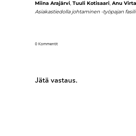
Miina Arajärvi
,
Tuuli Kotisaari
,
Anu Virt
​Asiakastiedolla johtaminen -työpajan fasili
0 Kommentit
Jätä vastaus.