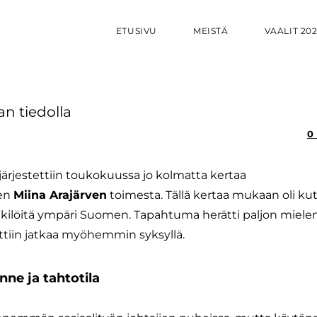
ETUSIVU
MEISTÄ
VAALIT 20
an tiedolla
0
järjestettiin toukokuussa jo kolmatta kertaa
nen
Miina Arajärven
toimesta. Tällä kertaa mukaan oli ku
enkilöitä ympäri Suomen. Tapahtuma herätti paljon mielen
tettiin jatkaa myöhemmin syksyllä.
nne ja tahtotila