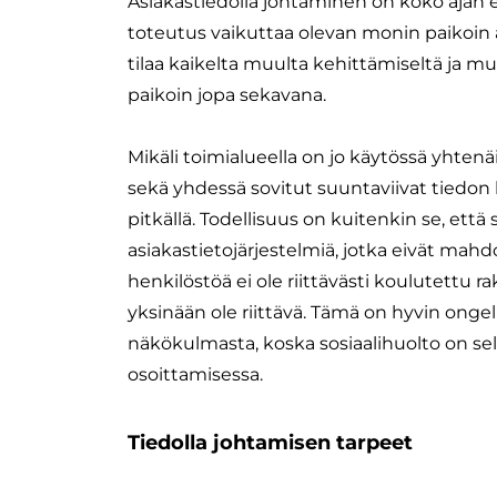
Asiakastiedolla johtaminen on koko ajan
toteutus vaikuttaa olevan monin paikoin a
tilaa kaikelta muulta kehittämiseltä ja m
paikoin jopa sekavana.
​Mikäli toimialueella on jo käytössä yhten
sekä yhdessä sovitut suuntaviivat tiedon 
pitkällä. Todellisuus on kuitenkin se, että
asiakastietojärjestelmiä, jotka eivät mah
henkilöstöä ei ole riittävästi koulutettu r
yksinään ole riittävä. Tämä on hyvin ongel
näkökulmasta, koska sosiaalihuolto on se
osoittamisessa.
Tiedolla johtamisen tarpeet