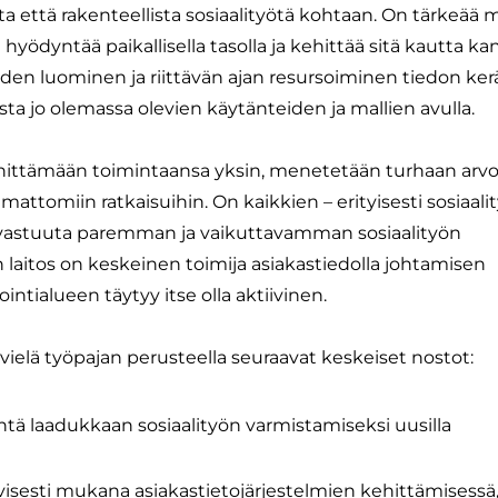
 että rakenteellista sosiaalityötä kohtaan. On tärkeää m
yödyntää paikallisella tasolla ja kehittää sitä kautta kan
iden luominen ja riittävän ajan resursoiminen tiedon ke
ta jo olemassa olevien käytänteiden ja mallien avulla.
kehittämään toimintaansa yksin, menetetään turhaan arv
mattomiin ratkaisuihin. On kaikkien – erityisesti sosiaali
 vastuuta paremman ja vaikuttavamman sosiaalityön
 laitos on keskeinen toimija asiakastiedolla johtamisen
ntialueen täytyy itse olla aktiivinen.
elä työpajan perusteella seuraavat keskeiset nostot:
tä laadukkaan sosiaalityön varmistamiseksi uusilla
ivisesti mukana asiakastietojärjestelmien kehittämisessä,