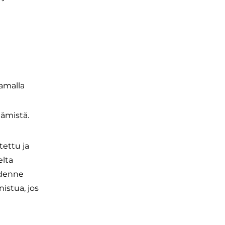
tamalla
ämistä.
tettu ja
elta
öidenne
istua, jos