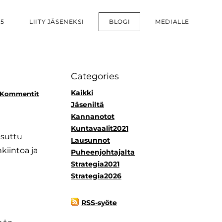
25
LIITY JÄSENEKSI
BLOGI
MEDIALLE
Categories
Kaikki
 Kommentit
Jäseniltä
Kannanotot
Kuntavaalit2021
tsuttu
Lausunnot
kiintoa ja
Puheenjohtajalta
Strategia2021
Strategia2026
RSS-syöte