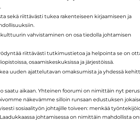
.
sta sekä riittävästi tukea rakenteiseen kirjaamiseen ja
dollisuuksiin.
uskulttuurin vahvistaminen on osa tiedolla johtamisen
ödyntää riittävästi tutkimustietoa ja helpointa se on ot
iopistoissa, osaamiskeskuksissa ja järjestöissä.
kea uuden ajattelutavan omaksumista ja yhdessä kehitt
 jo saatu aikaan. Yhteinen foorumi on nimittäin nyt perus
ä. Toivomme näkevämme silloin runsaan edustuksen jokais
yisesti sosiaalityön johtajille toiveen: menkää työntekij
 Laadukkaassa johtamisessa on nimittäin mahdollista onn