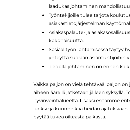
laadukas johtaminen mahdollistuu
Työntekijöille tulee tarjota koulutu
asiakastietojärjestelmän käyttömah
Asiakaspalaute- ja asiakasosallisu
kokonaisuutta.
Sosiaalityön johtamisessa täytyy hy
yhteyttä suoraan asiantuntijoihin yl
Tiedolla johtaminen on ennen kaik
Vaikka paljon on vielä tehtävää, paljon on
aiheen äärellä jatketaan jälleen syksyll
hyvinvointialueelta. Lisäksi esitämme erit
luokse ja kuunnelkaa heidän ajatuksiaan.
pyytää tukea oikeasta paikasta.