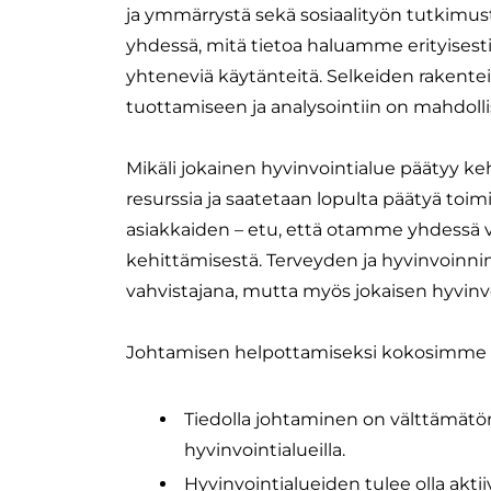
ja ymmärrystä sekä sosiaalityön tutkimusta
yhdessä, mitä tietoa haluamme erityisesti h
yhteneviä käytänteitä. Selkeiden rakente
tuottamiseen ja analysointiin on mahdollis
Mikäli jokainen hyvinvointialue päätyy 
resurssia ja saatetaan lopulta päätyä toimi
asiakkaiden – etu, että otamme yhdessä
kehittämisestä. Terveyden ja hyvinvoinnin
vahvistajana, mutta myös jokaisen hyvinvoi
Johtamisen helpottamiseksi kokosimme vi
Tiedolla johtaminen on välttämätön
hyvinvointialueilla.
Hyvinvointialueiden tulee olla akti