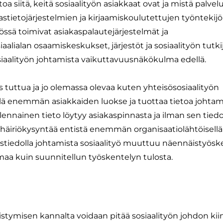
siitä, keitä sosiaalityön asiakkaat ovat ja mistä palvelu
astietojärjestelmien ja kirjaamiskoulutettujen työntekij
ytössä toimivat asiakaspalautejärjestelmät ja
aalialan osaamiskeskukset, järjestöt ja sosiaalityön tutki
iaalityön johtamista vaikuttavuusnäkökulma edellä.
 tuttua ja jo olemassa olevaa kuten yhteisösosiaalityön
ielä enemmän asiakkaiden luokse ja tuottaa tietoa johta
olennainen tieto löytyy asiakaspinnasta ja ilman sen tied
äiriökysyntää entistä enemmän organisaatiolähtöisellä
stiedolla johtamista sosiaalityö muuttuu näennäistyöske
a kuin suunnitellun työskentelyn tulosta.
istymisen kannalta voidaan pitää sosiaalityön johdon ki