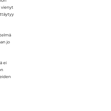
nnön
 vienyt
ttäytyy
stelmä
an jo
ä ei
on
teiden