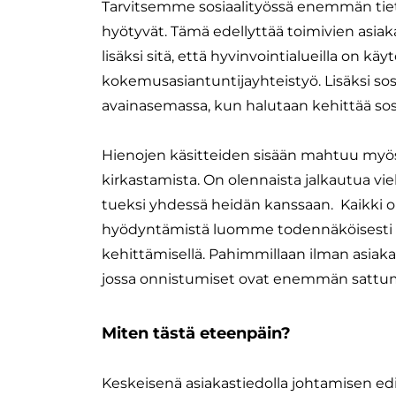
Tarvitsemme sosiaalityössä enemmän tietoa 
hyötyvät. Tämä edellyttää toimivien asiak
lisäksi sitä, että hyvinvointialueilla on kä
kokemusasiantuntijayhteistyö. Lisäksi sosi
avainasemassa, kun halutaan kehittää sos
​Hienojen käsitteiden sisään mahtuu myös
kirkastamista. On olennaista jalkautua v
tueksi yhdessä heidän kanssaan.
Kaikki 
hyödyntämistä luomme todennäköisesti h
kehittämisellä. Pahimmillaan ilman asiaka
jossa onnistumiset ovat enemmän sattuma
Miten tästä eteenpäin?
Keskeisenä asiakastiedolla johtamisen ed