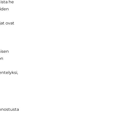
ista he
öiden
jat ovat
misen
on
ntelyksi,
innostusta