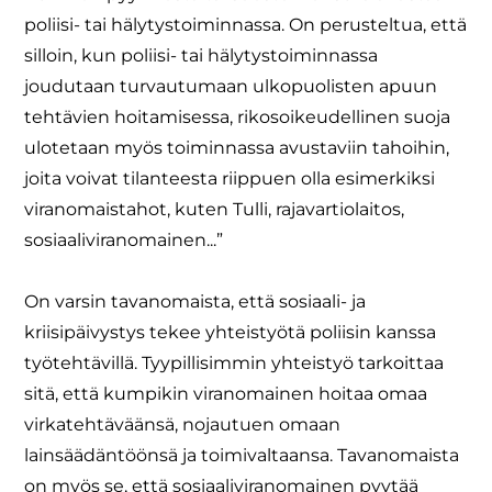
poliisi- tai hälytystoiminnassa. On perusteltua, että
silloin, kun poliisi- tai hälytystoiminnassa
joudutaan turvautumaan ulkopuolisten apuun
tehtävien hoitamisessa, rikosoikeudellinen suoja
ulotetaan myös toiminnassa avustaviin tahoihin,
joita voivat tilanteesta riippuen olla esimerkiksi
viranomaistahot, kuten Tulli, rajavartiolaitos,
sosiaaliviranomainen...”
On varsin tavanomaista, että sosiaali- ja
kriisipäivystys tekee yhteistyötä poliisin kanssa
työtehtävillä. Tyypillisimmin yhteistyö tarkoittaa
sitä, että kumpikin viranomainen hoitaa omaa
virkatehtäväänsä, nojautuen omaan
lainsäädäntöönsä ja toimivaltaansa. Tavanomaista
on myös se, että sosiaaliviranomainen pyytää