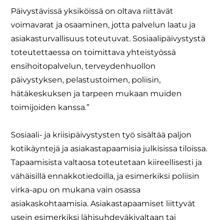
Päivystävissä yksiköissä on oltava riittävät
voimavarat ja osaaminen, jotta palvelun laatu ja
asiakasturvallisuus toteutuvat. Sosiaalipäivystystä
toteutettaessa on toimittava yhteistyössä
ensihoitopalvelun, terveydenhuollon
päivystyksen, pelastustoimen, poliisin,
hätäkeskuksen ja tarpeen mukaan muiden
toimijoiden kanssa.”
Sosiaali- ja kriisipäivystysten työ sisältää paljon
kotikäyntejä ja asiakastapaamisia julkisissa tiloissa.
Tapaamisista valtaosa toteutetaan kiireellisesti ja
vähäisillä ennakkotiedoilla, ja esimerkiksi poliisin
virka-apu on mukana vain osassa
asiakaskohtaamisia. Asiakastapaamiset liittyvät
usein esimerkiksi lähisuhdeväkivaltaan tai