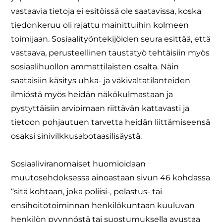
vastaavia tietoja ei esitöissä ole saatavissa, koska
tiedonkeruu oli rajattu mainittuihin kolmeen
toimijaan. Sosiaalityöntekijöiden seura esittää, että
vastaava, perusteellinen taustatyö tehtäisiin myös
sosiaalihuollon ammattilaisten osalta. Näin
saataisiin käsitys uhka- ja väkivaltatilanteiden
ilmiöstä myös heidän näkökulmastaan ja
pystyttäisiin arvioimaan riittävän kattavasti ja
tietoon pohjautuen tarvetta heidän liittämiseensä
osaksi sinivilkkusabotaasilisäystä.
Sosiaaliviranomaiset huomioidaan
muutosehdoksessa ainoastaan sivun 46 kohdassa
“sitä kohtaan, joka poliisi-, pelastus- tai
ensihoitotoiminnan henkilökuntaan kuuluvan
henkilön pyynnöstä tai suostumuksella avustaa