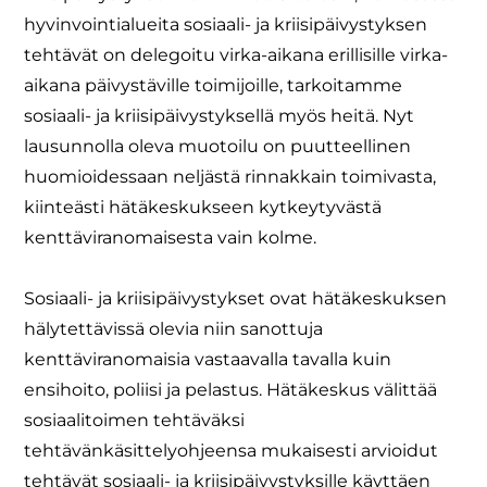
hyvinvointialueita sosiaali- ja kriisipäivystyksen
tehtävät on delegoitu virka-aikana erillisille virka-
aikana päivystäville toimijoille, tarkoitamme
sosiaali- ja kriisipäivystyksellä myös heitä. Nyt
lausunnolla oleva muotoilu on puutteellinen
huomioidessaan neljästä rinnakkain toimivasta,
kiinteästi hätäkeskukseen kytkeytyvästä
kenttäviranomaisesta vain kolme.
Sosiaali- ja kriisipäivystykset ovat hätäkeskuksen
hälytettävissä olevia niin sanottuja
kenttäviranomaisia vastaavalla tavalla kuin
ensihoito, poliisi ja pelastus. Hätäkeskus välittää
sosiaalitoimen tehtäväksi
tehtävänkäsittelyohjeensa mukaisesti arvioidut
tehtävät sosiaali- ja kriisipäivystyksille käyttäen