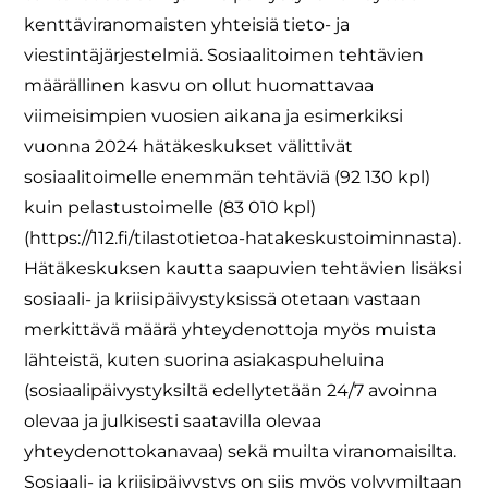
kenttäviranomaisten yhteisiä tieto- ja
viestintäjärjestelmiä. Sosiaalitoimen tehtävien
määrällinen kasvu on ollut huomattavaa
viimeisimpien vuosien aikana ja esimerkiksi
vuonna 2024 hätäkeskukset välittivät
sosiaalitoimelle enemmän tehtäviä (92 130 kpl)
kuin pelastustoimelle (83 010 kpl)
(https://112.fi/tilastotietoa-hatakeskustoiminnasta).
Hätäkeskuksen kautta saapuvien tehtävien lisäksi
sosiaali- ja kriisipäivystyksissä otetaan vastaan
merkittävä määrä yhteydenottoja myös muista
lähteistä, kuten suorina asiakaspuheluina
(sosiaalipäivystyksiltä edellytetään 24/7 avoinna
olevaa ja julkisesti saatavilla olevaa
yhteydenottokanavaa) sekä muilta viranomaisilta.
Sosiaali- ja kriisipäivystys on siis myös volyymiltaan