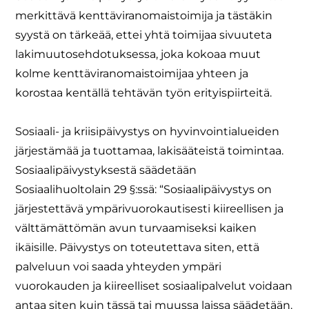
merkittävä kenttäviranomaistoimija ja tästäkin
syystä on tärkeää, ettei yhtä toimijaa sivuuteta
lakimuutosehdotuksessa, joka kokoaa muut
kolme kenttäviranomaistoimijaa yhteen ja
korostaa kentällä tehtävän työn erityispiirteitä.
Sosiaali- ja kriisipäivystys on hyvinvointialueiden
järjestämää ja tuottamaa, lakisääteistä toimintaa.
Sosiaalipäivystyksestä säädetään
Sosiaalihuoltolain 29 §:ssä: “Sosiaalipäivystys on
järjestettävä ympärivuorokautisesti kiireellisen ja
välttämättömän avun turvaamiseksi kaiken
ikäisille. Päivystys on toteutettava siten, että
palveluun voi saada yhteyden ympäri
vuorokauden ja kiireelliset sosiaalipalvelut voidaan
antaa siten kuin tässä tai muussa laissa säädetään.