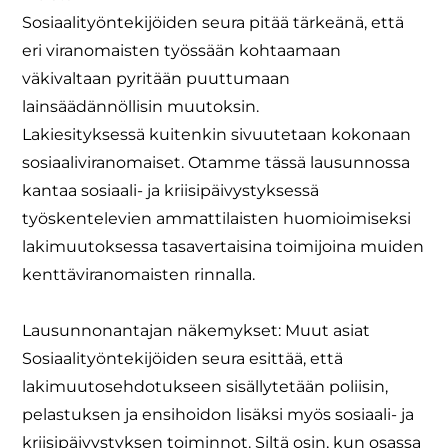
Sosiaalityöntekijöiden seura pitää tärkeänä, että
eri viranomaisten työssään kohtaamaan
väkivaltaan pyritään puuttumaan
lainsäädännöllisin muutoksin.
Lakiesityksessä kuitenkin sivuutetaan kokonaan
sosiaaliviranomaiset. Otamme tässä lausunnossa
kantaa sosiaali- ja kriisipäivystyksessä
työskentelevien ammattilaisten huomioimiseksi
lakimuutoksessa tasavertaisina toimijoina muiden
kenttäviranomaisten rinnalla.
Lausunnonantajan näkemykset: Muut asiat
Sosiaalityöntekijöiden seura esittää, että
lakimuutosehdotukseen sisällytetään poliisin,
pelastuksen ja ensihoidon lisäksi myös sosiaali- ja
kriisipäivystyksen toiminnot. Siltä osin, kun osassa