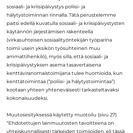
sosiaali- ja kriisipäivystys poliisi- ja
hälytystoiminnan rinnalla. Tätä perustelemme
paitsi edellä kuvatulla sosiaali- ja kriisipäivystysten
käytännön järjestämisen rakenteella
(virkasuhteisen sosiaalityöntekijän työparina
toimii usein yksikön työsuhteinen muu
ammattihenkilö), myös sillä, että sosiaali- ja
kriisipäivystyksen asema tasavertaisena
kenttäviranomaistoimijana tulee huomioida, kun
kenttätoimintaa (“poliisi- ja hälytystoimintaa”)
kootaan yhteen yhteneväisesti tarkasteltavaksi
kokonaisuudeksi.
Muutosesityksessä käytetty muotoilu (sivu 27)
“Ehdotettujen lainmuutosten tavoitteena on
yhteiskunnallisesti tärkeiden toimijoiden, eli tässä