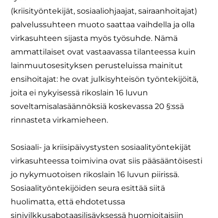
(kriisityöntekijät, sosiaaliohjaajat, sairaanhoitajat)
palvelussuhteen muoto saattaa vaihdella ja olla
virkasuhteen sijasta myös työsuhde. Nämä
ammattilaiset ovat vastaavassa tilanteessa kuin
lainmuutosesityksen perusteluissa mainitut
ensihoitajat: he ovat julkisyhteisön työntekijöitä,
joita ei nykyisessä rikoslain 16 luvun
soveltamisalasäännöksiä koskevassa 20 §:ssä
rinnasteta virkamieheen.
Sosiaali- ja kriisipäivystysten sosiaalityöntekijät
virkasuhteessa toimivina ovat siis pääsääntöisesti
jo nykymuotoisen rikoslain 16 luvun piirissä.
Sosiaalityöntekijöiden seura esittää siitä
huolimatta, että ehdotetussa
sinivilkkusabotaasilisäyksessä huomioitaisiin