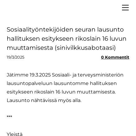
ETUSIVU
MEISTÄ
VAALIT 2025
Hallitus
Sosiaalityöntekijöiden seuran lausunto
LIITY JÄSENEKSI
Asiantuntijapankki
hallituksen esitykseen rikoslain 16 luvun
BLOGI
Strategia
muuttamisesta (sinivilkkusabotaasi)
MEDIALLE
Säännöt ja tietosuoja
19/3/2025
0 Kommentit
Tiedolla johtaminen
Jätimme 19.3.2025 Sosiaali- ja terveysministeriön
lausuntopalveluun lausuntomme hallituksen
esitykseen rikoslain 16 luvun muuttamisesta.
Lausunto nähtävissä myös alla.
***
Yleistä