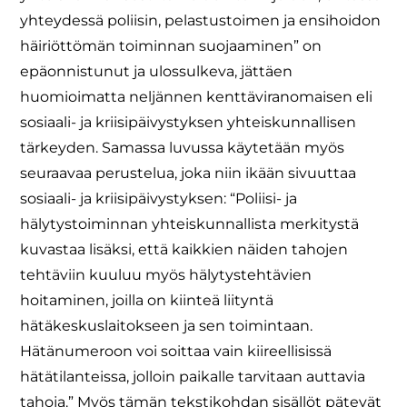
yhteydessä poliisin, pelastustoimen ja ensihoidon
häiriöttömän toiminnan suojaaminen” on
epäonnistunut ja ulossulkeva, jättäen
huomioimatta neljännen kenttäviranomaisen eli
sosiaali- ja kriisipäivystyksen yhteiskunnallisen
tärkeyden. Samassa luvussa käytetään myös
seuraavaa perustelua, joka niin ikään sivuuttaa
sosiaali- ja kriisipäivystyksen: “Poliisi- ja
hälytystoiminnan yhteiskunnallista merkitystä
kuvastaa lisäksi, että kaikkien näiden tahojen
tehtäviin kuuluu myös hälytystehtävien
hoitaminen, joilla on kiinteä liityntä
hätäkeskuslaitokseen ja sen toimintaan.
Hätänumeroon voi soittaa vain kiireellisissä
hätätilanteissa, jolloin paikalle tarvitaan auttavia
tahoja.” Myös tämän tekstikohdan sisällöt pätevät