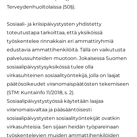
Terveydenhuoltolaissa (50§).
Sosiaali- ja kriisipäivystysten yhdistetty
toteutustapa tarkoittaa, että yksiköissä
työskentelee rinnakkain eri ammattiryhmiä
edustavia ammattihenkilöitä. Tällä on vaikutusta
palvelussuhteiden muotoon. Jokaisessa Suomen
sosiaalipäivystysyksikössä tulee olla
virkasuhteinen sosiaalityöntekijä, jolla on laajat
päätösoikeudet viranomaispäätösten tekemiseen
(STM: Kuntainfo 11/2018, s. 2).
Sosiaalipäivystystyössä käytetään laajaa
viranomaisvaltaa ja pääsääntöisesti
sosiaalipäivystysten sosiaalityöntekijät ovatkin
virkasuhteisia. Sen sijaan heidän työpareinaan
työskentelevien muiden ammattihenkilöiden