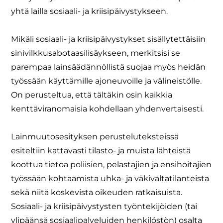
yhtä lailla sosiaali- ja kriisipäivystykseen.
Mikäli sosiaali- ja kriisipäivystykset sisällytettäisiin
sinivilkkusabotaasilisäykseen, merkitsisi se
parempaa lainsäädännöllistä suojaa myös heidän
työssään käyttämille ajoneuvoille ja välineistölle.
On perusteltua, että tältäkin osin kaikkia
kenttäviranomaisia kohdellaan yhdenvertaisesti.
Lainmuutosesityksen perusteluteksteissä
esiteltiin kattavasti tilasto- ja muista lähteistä
koottua tietoa poliisien, pelastajien ja ensihoitajien
työssään kohtaamista uhka- ja väkivaltatilanteista
sekä niitä koskevista oikeuden ratkaisuista.
Sosiaali- ja kriisipäivystysten työntekijöiden (tai
ylipäänsä sosiaalipalveluiden henkilöstön) osalta