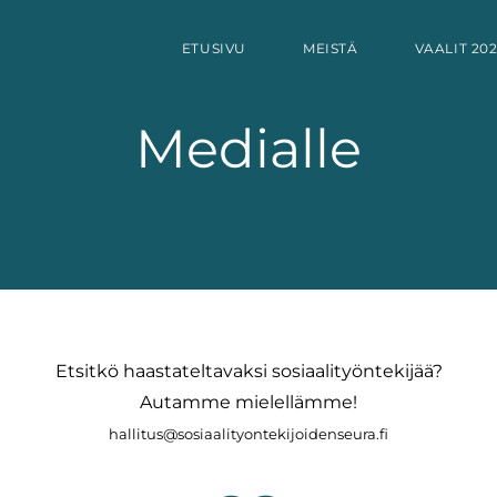
ETUSIVU
MEISTÄ
VAALIT 20
Medialle
Etsitkö haastateltavaksi sosiaalityöntekijää?
Autamme mielellämme!​
​hallitus@sosiaalityontekijoidenseura.fi