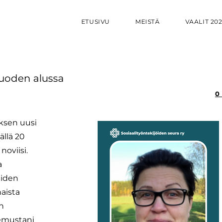
ETUSIVU
MEISTÄ
VAALIT 20
vuoden alussa
0
uksen uusi
ällä 20
noviisi.
a
eiden
aista
n
emustani