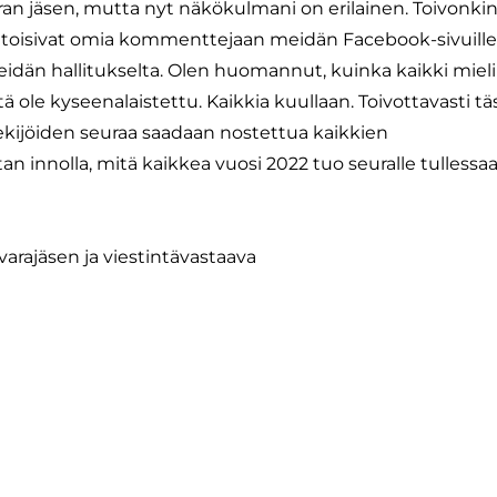
uran jäsen, mutta nyt näkökulmani on erilainen. Toivonkin
 ja toisivat omia kommenttejaan meidän Facebook-sivuill
eidän hallitukselta. Olen huomannut, kuinka kaikki mieli
ä ole kyseenalaistettu. Kaikkia kuullaan. Toivottavasti tä
tekijöiden seuraa saadaan nostettua kaikkien
an innolla, mitä kaikkea vuosi 2022 tuo seuralle tullessa
varajäsen ja viestintävastaava