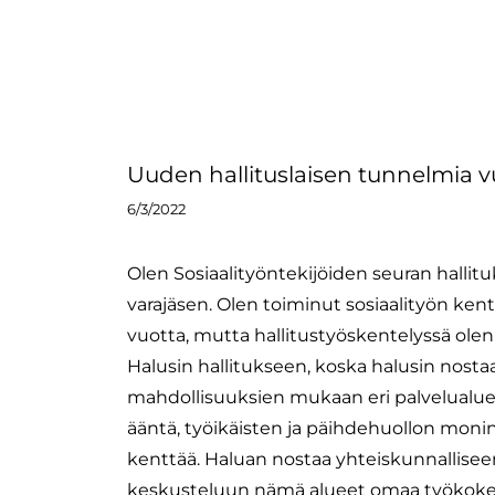
Uuden hallituslaisen tunnelmia 
6/3/2022
Olen Sosiaalityöntekijöiden seuran hallit
varajäsen. Olen toiminut sosiaalityön kent
vuotta, mutta hallitustyöskentelyssä olen 
Halusin hallitukseen, koska halusin nosta
mahdollisuuksien mukaan eri palvelualu
ääntä, työikäisten ja päihdehuollon monin
kenttää. Haluan nostaa yhteiskunnallisee
keskusteluun nämä alueet omaa työkok