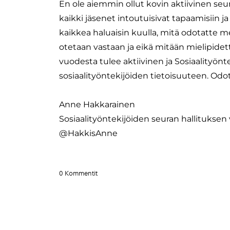
​​En ole aiemmin ollut kovin aktiivinen se
kaikki jäsenet intoutuisivat tapaamisiin
kaikkea haluaisin kuulla, mitä odotatte m
otetaan vastaan ja eikä mitään mielipidett
vuodesta tulee aktiivinen ja Sosiaalityön
sosiaalityöntekijöiden tietoisuuteen. Odot
Anne Hakkarainen
Sosiaalityöntekijöiden seuran hallituksen 
@HakkisAnne
0 Kommentit