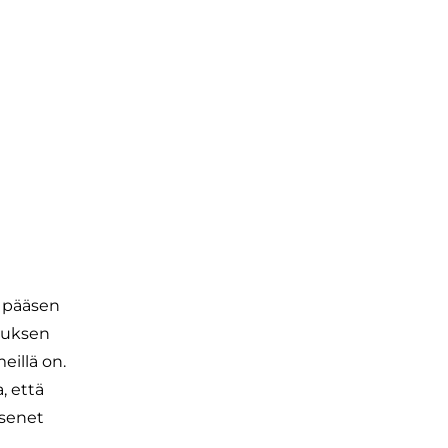
ä pääsen
ituksen
eillä on.
, että
äsenet