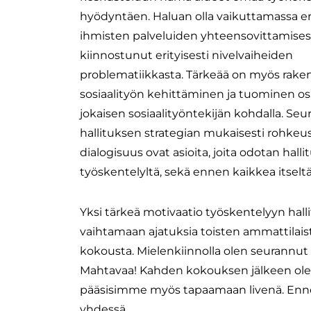
hyödyntäen. Haluan olla vaikuttamassa eri
ihmisten palveluiden yhteensovittamises
kiinnostunut erityisesti nivelvaiheiden
problematiikkasta. Tärkeää on myös raken
sosiaalityön kehittäminen ja tuominen os
jokaisen sosiaalityöntekijän kohdalla. Seu
hallituksen strategian mukaisesti rohkeus
dialogisuus ovat asioita, joita odotan hall
työskentelyltä, sekä ennen kaikkea itseltä
​Yksi tärkeä motivaatio työskentelyyn hal
vaihtamaan ajatuksia toisten ammattilaiste
kokousta. Mielenkiinnolla olen seurannut h
Mahtavaa! Kahden kokouksen jälkeen olen t
pääsisimme myös tapaamaan livenä. Enne
yhdessä.