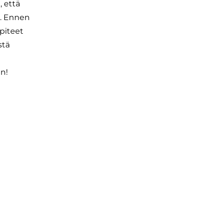
, että
e. Ennen
piteet
stä
an!