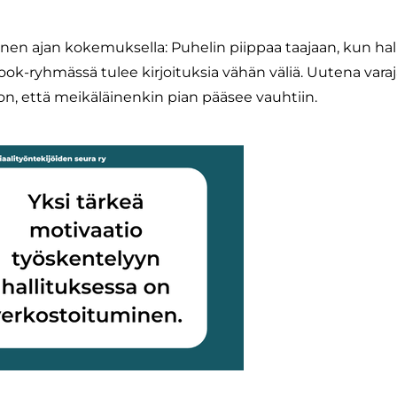
pienen ajan kokemuksella: Puhelin piippaa taajaan, kun hall
book-ryhmässä tulee kirjoituksia vähän väliä. Uutena var
kon, että meikäläinenkin pian pääsee vauhtiin.