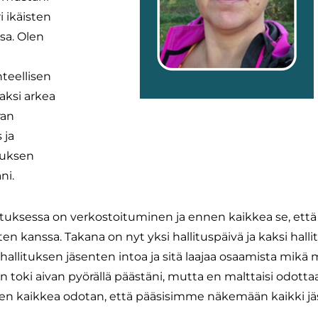
 ikäisten
sa. Olen
teellisen
aksi arkea
ran
 ja
ituksen
ni.
lituksessa on verkostoituminen ja ennen kaikkea se, ett
n kanssa. Takana on nyt yksi hallituspäivä ja kaksi hall
allituksen jäsenten intoa ja sitä laajaa osaamista mikä m
oki aivan pyörällä päästäni, mutta en malttaisi odottaa
n kaikkea odotan, että pääsisimme näkemään kaikki j