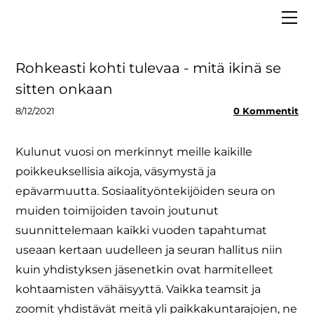
ETUSIVU
MEISTÄ
VAALIT 2025
Hallitus
Rohkeasti kohti tulevaa - mitä ikinä se
LIITY JÄSENEKSI
Asiantuntijapankki
sitten onkaan
BLOGI
Strategia
8/12/2021
0 Kommentit
MEDIALLE
Säännöt ja tietosuoja
Kulunut vuosi on merkinnyt meille kaikille
Tiedolla johtaminen
poikkeuksellisia aikoja, väsymystä ja
epävarmuutta. Sosiaalityöntekijöiden seura on
muiden toimijoiden tavoin joutunut
suunnittelemaan kaikki vuoden tapahtumat
useaan kertaan uudelleen ja seuran hallitus niin
kuin yhdistyksen jäsenetkin ovat harmitelleet
kohtaamisten vähäisyyttä. Vaikka teamsit ja
zoomit yhdistävät meitä yli paikkakuntarajojen, ne