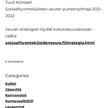
Tuuli Kotisaari
​Sosiaalityöntekijöiden seuran puheenjohtaja 2021-
2022
Seuran strategian löydät kokonaisuudessaan
täältä: ​
sosiaalityontekijoidenseura.fi/strategia.html
0 Kommentit
Categories
Kaikki
Jäseniltä
Kannanotot
Kuntavaalit2021
Lausunnot