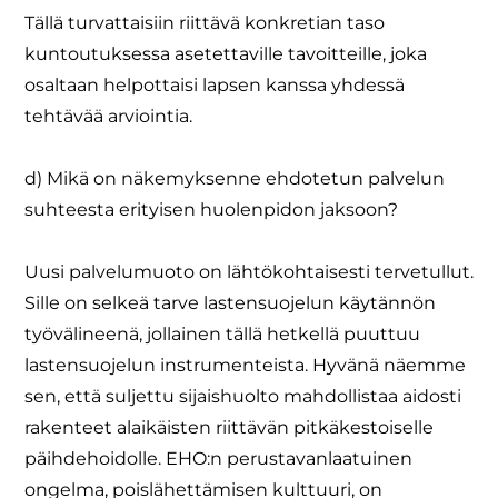
Tällä turvattaisiin riittävä konkretian taso
kuntoutuksessa asetettaville tavoitteille, joka
osaltaan helpottaisi lapsen kanssa yhdessä
tehtävää arviointia.
d) Mikä on näkemyksenne ehdotetun palvelun
suhteesta erityisen huolenpidon jaksoon?
Uusi palvelumuoto on lähtökohtaisesti tervetullut.
Sille on selkeä tarve lastensuojelun käytännön
työvälineenä, jollainen tällä hetkellä puuttuu
lastensuojelun instrumenteista. Hyvänä näemme
sen, että suljettu sijaishuolto mahdollistaa aidosti
rakenteet alaikäisten riittävän pitkäkestoiselle
päihdehoidolle. EHO:n perustavanlaatuinen
ongelma, poislähettämisen kulttuuri, on