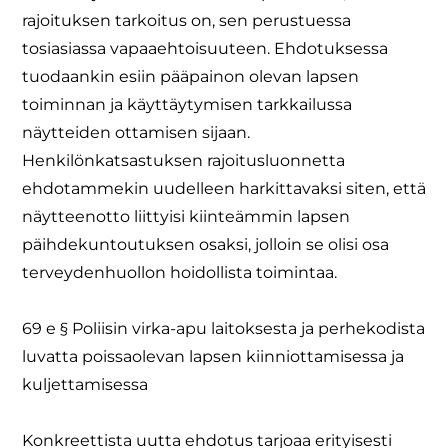
rajoituksen tarkoitus on, sen perustuessa
tosiasiassa vapaaehtoisuuteen. Ehdotuksessa
tuodaankin esiin pääpainon olevan lapsen
toiminnan ja käyttäytymisen tarkkailussa
näytteiden ottamisen sijaan.
Henkilönkatsastuksen rajoitusluonnetta
ehdotammekin uudelleen harkittavaksi siten, että
näytteenotto liittyisi kiinteämmin lapsen
päihdekuntoutuksen osaksi, jolloin se olisi osa
terveydenhuollon hoidollista toimintaa.
69 e § Poliisin virka-apu laitoksesta ja perhekodista
luvatta poissaolevan lapsen kiinniottamisessa ja
kuljettamisessa
Konkreettista uutta ehdotus tarjoaa erityisesti