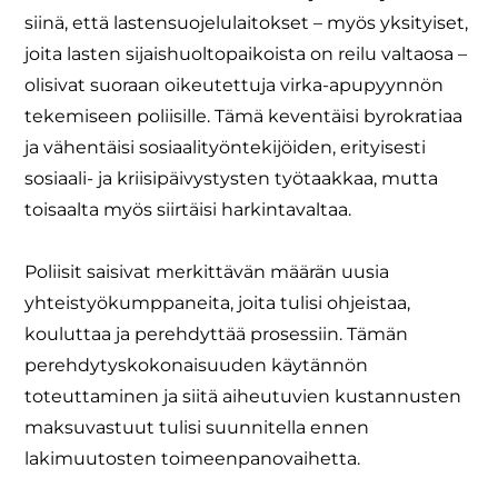
siinä, että lastensuojelulaitokset – myös yksityiset,
joita lasten sijaishuoltopaikoista on reilu valtaosa –
olisivat suoraan oikeutettuja virka-apupyynnön
tekemiseen poliisille. Tämä keventäisi byrokratiaa
ja vähentäisi sosiaalityöntekijöiden, erityisesti
sosiaali- ja kriisipäivystysten työtaakkaa, mutta
toisaalta myös siirtäisi harkintavaltaa.
Poliisit saisivat merkittävän määrän uusia
yhteistyökumppaneita, joita tulisi ohjeistaa,
kouluttaa ja perehdyttää prosessiin. Tämän
perehdytyskokonaisuuden käytännön
toteuttaminen ja siitä aiheutuvien kustannusten
maksuvastuut tulisi suunnitella ennen
lakimuutosten toimeenpanovaihetta.