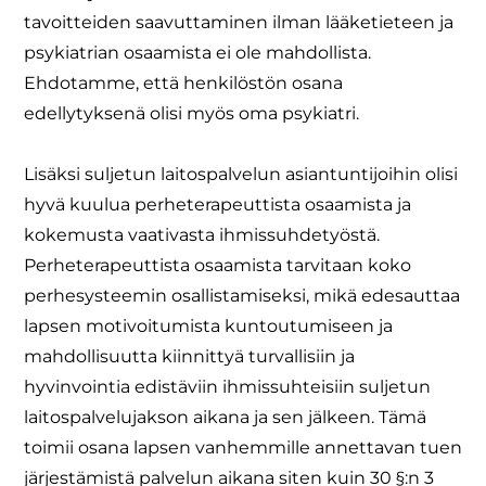
tavoitteiden saavuttaminen ilman lääketieteen ja
psykiatrian osaamista ei ole mahdollista.
Ehdotamme, että henkilöstön osana
edellytyksenä olisi myös oma psykiatri.
Lisäksi suljetun laitospalvelun asiantuntijoihin olisi
hyvä kuulua perheterapeuttista osaamista ja
kokemusta vaativasta ihmissuhdetyöstä.
Perheterapeuttista osaamista tarvitaan koko
perhesysteemin osallistamiseksi, mikä edesauttaa
lapsen motivoitumista kuntoutumiseen ja
mahdollisuutta kiinnittyä turvallisiin ja
hyvinvointia edistäviin ihmissuhteisiin suljetun
laitospalvelujakson aikana ja sen jälkeen. Tämä
toimii osana lapsen vanhemmille annettavan tuen
järjestämistä palvelun aikana siten kuin 30 §:n 3