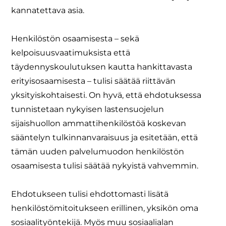
kannatettava asia.
Henkilöstön osaamisesta – sekä
kelpoisuusvaatimuksista että
täydennyskoulutuksen kautta hankittavasta
erityisosaamisesta – tulisi säätää riittävän
yksityiskohtaisesti. On hyvä, että ehdotuksessa
tunnistetaan nykyisen lastensuojelun
sijaishuollon ammattihenkilöstöä koskevan
sääntelyn tulkinnanvaraisuus ja esitetään, että
tämän uuden palvelumuodon henkilöstön
osaamisesta tulisi säätää nykyistä vahvemmin.
Ehdotukseen tulisi ehdottomasti lisätä
henkilöstömitoitukseen erillinen, yksikön oma
sosiaalityöntekijä. Myös muu sosiaalialan