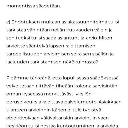
momentissa säädetään.
c) Ehdotuksen mukaan asiakassuunnitelma tulisi
tarkistaa vähintään neljän kuukauden välein ja
sen tueksi tulisi saada asiantuntija-arvio. Miten
arvioitte sääntelyä lapsen rajoittamisen
tarpeellisuuden arvioimisen sekä sen sisällön ja
laajuuden tarkistamisen näkökulmasta?
Pidämme tärkeänä, että lopullisessa säädöksessä
velvoitetaan riittävän tiheään kokonaisarviointiin,
onhan kyseessä merkittävästi yksilön
perusoikeuksia rajoittava palvelumuoto. Asiakkaan
tilanteen arvioinnin kärjen ei tule typistyä
objektivoivaan väkivaltariskin arviointiin vaan
keskiöön tulisi nostaa kuntoutuminen ja arvioida