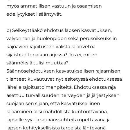
myös ammatillisen vastuun ja osaamisen
edellytykset lisääntyvät.
b) Selkeyttääkö ehdotus lapsen kasvatuksen,
valvonnan ja huolenpidon sekä perusoikeuksiin
kajoavien rajoitusten välistä rajanvetoa
sijaishuoltopaikan arjessa? Jos ei, miten
säännöksiä tulisi muuttaa?
Säännösehdotuksen kasvatuksellisen rajaamisen
tilanteet kuvautuvat nyt esitetyssä ehdotuksessa
lähelle rajoitustoimenpiteitä. Ehdotuksessa raja
asettuu turvallisuuden, terveyden ja järjestyksen
suojaan sen sijaan, että kasvatuksellinen
rajaaminen olisi mahdollista kuntouttavana,
lapselle syy- ja seuraussuhteita opettavana ja
lapsen kehityksellisistä tarpeista lähtevänä