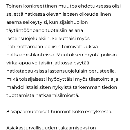
Toinen konkreettinen muutos ehdotuksessa olisi
se, että hatkassa olevan lapsen oikeudellinen
asema selkeytyisi, kun sijaishuollon
täytäntöönpano tuotaisiin asiana
lastensuojelulakiin. Se auttaisi myös
hahmottamaan poliisin toimivaltuuksia
hatkaamistilanteissa. Muutoksen myötä poliisin
virka-apua voitaisiin jatkossa pyytää
hatkatapauksissa lastensuojelulain perusteella,
mikä toissijaisesti hyödyttäisi myös tilastointia ja
mahdollistaisi siten nykyistä tarkemman tiedon
tuottamista hatkaamisilmiöstä.
8. Vapaamuotoiset huomiot koko esityksestä.
Asiakasturvallisuuden takaamiseksi on