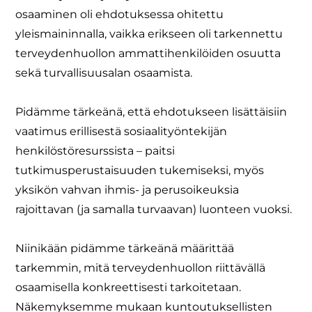
osaaminen oli ehdotuksessa ohitettu
yleismaininnalla, vaikka erikseen oli tarkennettu
terveydenhuollon ammattihenkilöiden osuutta
sekä turvallisuusalan osaamista.
Pidämme tärkeänä, että ehdotukseen lisättäisiin
vaatimus erillisestä sosiaalityöntekijän
henkilöstöresurssista – paitsi
tutkimusperustaisuuden tukemiseksi, myös
yksikön vahvan ihmis- ja perusoikeuksia
rajoittavan (ja samalla turvaavan) luonteen vuoksi.
Niinikään pidämme tärkeänä määrittää
tarkemmin, mitä terveydenhuollon riittävällä
osaamisella konkreettisesti tarkoitetaan.
Näkemyksemme mukaan kuntoutuksellisten