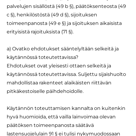
palvelujen sisällöstä (49 b §), päätöksenteosta (49
c §), henkilöstöstä (49 d §), sijoituksen
toimeenpanosta (49 e §) ja sijoituksen aikaisista
erityisistä rajoituksista (71 §).
a) Ovatko ehdotukset sääntelyltään selkeitä ja
käytännössä toteutettavissa?
Ehdotukset ovat yleisesti ottaen selkeitä ja
käytännössä toteutettavissa. Suljettu sijaishuolto
mahdollistaa rakenteet alaikäisten riittävän
pitkäkestoiselle päihdehoidolle.
Käytännön toteuttamisen kannalta on kuitenkin
hyvä huomioida, että vailla lainvoimaa olevan
päätöksen toimeenpanosta säätävä
lastensuojelulain 91 § ei tulisi nykymuodossaan