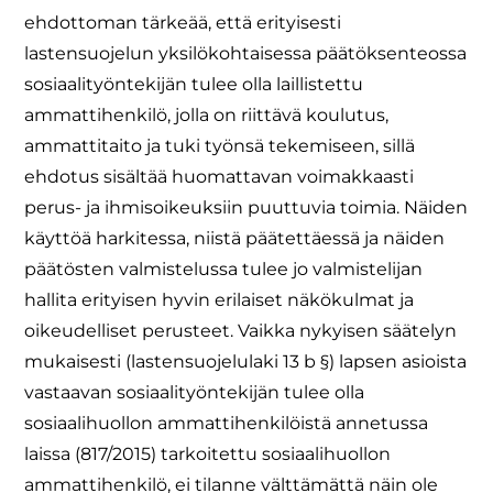
ehdottoman tärkeää, että erityisesti
lastensuojelun yksilökohtaisessa päätöksenteossa
sosiaalityöntekijän tulee olla laillistettu
ammattihenkilö, jolla on riittävä koulutus,
ammattitaito ja tuki työnsä tekemiseen, sillä
ehdotus sisältää huomattavan voimakkaasti
perus- ja ihmisoikeuksiin puuttuvia toimia. Näiden
käyttöä harkitessa, niistä päätettäessä ja näiden
päätösten valmistelussa tulee jo valmistelijan
hallita erityisen hyvin erilaiset näkökulmat ja
oikeudelliset perusteet. Vaikka nykyisen säätelyn
mukaisesti (lastensuojelulaki 13 b §) lapsen asioista
vastaavan sosiaalityöntekijän tulee olla
sosiaalihuollon ammattihenkilöistä annetussa
laissa (817/2015) tarkoitettu sosiaalihuollon
ammattihenkilö, ei tilanne välttämättä näin ole