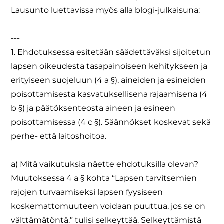
Lausunto luettavissa myös alla blogi-julkaisuna:
---
1. Ehdotuksessa esitetään säädettäväksi sijoitetun
lapsen oikeudesta tasapainoiseen kehitykseen ja
erityiseen suojeluun (4 a §), aineiden ja esineiden
poisottamisesta kasvatuksellisena rajaamisena (4
b §) ja päätöksenteosta aineen ja esineen
poisottamisessa (4 c §). Säännökset koskevat sekä
perhe- että laitoshoitoa.
a) Mitä vaikutuksia näette ehdotuksilla olevan?
Muutoksessa 4 a § kohta “Lapsen tarvitsemien
rajojen turvaamiseksi lapsen fyysiseen
koskemattomuuteen voidaan puuttua, jos se on
välttämätöntä.” tulisi selkeyttää. Selkeyttämistä