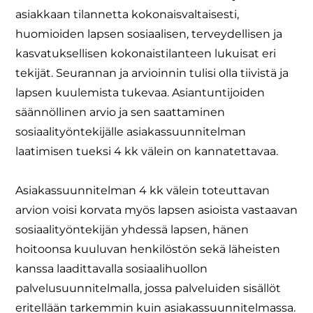
asiakkaan tilannetta kokonaisvaltaisesti,
huomioiden lapsen sosiaalisen, terveydellisen ja
kasvatuksellisen kokonaistilanteen lukuisat eri
tekijät. Seurannan ja arvioinnin tulisi olla tiivistä ja
lapsen kuulemista tukevaa. Asiantuntijoiden
säännöllinen arvio ja sen saattaminen
sosiaalityöntekijälle asiakassuunnitelman
laatimisen tueksi 4 kk välein on kannatettavaa.
Asiakassuunnitelman 4 kk välein toteuttavan
arvion voisi korvata myös lapsen asioista vastaavan
sosiaalityöntekijän yhdessä lapsen, hänen
hoitoonsa kuuluvan henkilöstön sekä läheisten
kanssa laadittavalla sosiaalihuollon
palvelusuunnitelmalla, jossa palveluiden sisällöt
eritellään tarkemmin kuin asiakassuunnitelmassa.