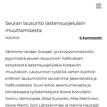
ETUSIVU
MEISTÄ
VAALIT 2025
Hallitus
Seuran lausunto lastensuojelulain
LIITY JÄSENEKSI
Asiantuntijapankki
muuttamisesta
BLOGI
Strategia
16/6/2025
0 Kommentit
MEDIALLE
Säännöt ja tietosuoja
Jätimme tänään Sosiaali- ja terveysministeriön
Tiedolla johtaminen
pyynnöstä seuran lausunnon hallituksen
esityksestä lastensuojelulakia koskeviin
muutoksiin. Lausunnon työstöä varten koottiin
erillinen lausuntotiimi seuramme jäsenistöstä ja
hallituslaisista. Suuri kiitos asiantuntevasta ja
tehokkaasta työskentelystä Noora Koivulahti,
Sointu Vainionpää, Aliisa Kuronen, Mira Miettinen,
Veera Niemi, Joni Lähteenmäki ja Hanna Hautala!