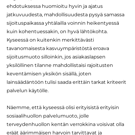
ehdotuksessa huomioitu hyvin ja ajatus
jatkuvuudesta, mahdollisuudesta pysyä samassa
sijoituspaikassa yhtälailla voinnin heikentyessä
kuin kohentuessakin, on hyvä lähtökohta.
Kyseessä on kuitenkin merkittävästi
tavanomaisesta kasvuympäristöstä eroava
sijoitusmuoto silloinkin, jos asiakaslapsen
yksilöllinen tilanne mahdollistaisi rajoitusten
keventämisen yksikön sisällä, joten
lainsäädäntöön tulisi saada erittäin tarkat kriteerit
palvelun käytölle.
Näemme, että kyseessä olisi erityisistä erityisin
sosiaalihuollon palvelumuoto, jolle
terveydenhuollon kentän verrokkina voisivat olla
eräät äärimmäisen harvoin tarvittavat ja