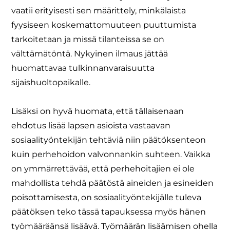
vaatii erityisesti sen määrittely, minkälaista
fyysiseen koskemattomuuteen puuttumista
tarkoitetaan ja missä tilanteissa se on
välttämätöntä. Nykyinen ilmaus jättää
huomattavaa tulkinnanvaraisuutta
sijaishuoltopaikalle.
Lisäksi on hyvä huomata, että tällaisenaan
ehdotus lisää lapsen asioista vastaavan
sosiaalityöntekijän tehtäviä niin päätöksenteon
kuin perhehoidon valvonnankin suhteen. Vaikka
on ymmärrettävää, että perhehoitajien ei ole
mahdollista tehdä päätöstä aineiden ja esineiden
poisottamisesta, on sosiaalityöntekijälle tuleva
päätöksen teko tässä tapauksessa myös hänen
työmääräänsä lisäävä. Työmäärän lisäämisen ohella