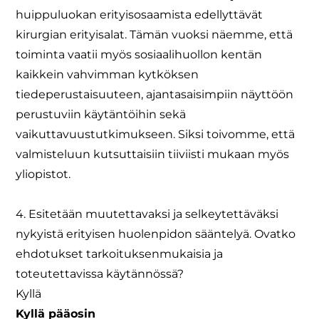
huippuluokan erityisosaamista edellyttävät
kirurgian erityisalat. Tämän vuoksi näemme, että
toiminta vaatii myös sosiaalihuollon kentän
kaikkein vahvimman kytköksen
tiedeperustaisuuteen, ajantasaisimpiin näyttöön
perustuviin käytäntöihin sekä
vaikuttavuustutkimukseen. Siksi toivomme, että
valmisteluun kutsuttaisiin tiiviisti mukaan myös
yliopistot.
4. Esitetään muutettavaksi ja selkeytettäväksi
nykyistä erityisen huolenpidon sääntelyä. Ovatko
ehdotukset tarkoituksenmukaisia ja
toteutettavissa käytännössä?
Kyllä
Kyllä pääosin