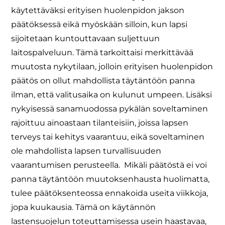
käytettäväksi erityisen huolenpidon jakson
päätöksessä eikä myöskään silloin, kun lapsi
sijoitetaan kuntouttavaan suljettuun
laitospalveluun. Tämä tarkoittaisi merkittävää
muutosta nykytilaan, jolloin erityisen huolenpidon
päätös on ollut mahdollista täytäntöön panna
ilman, että valitusaika on kulunut umpeen. Lisäksi
nykyisessä sanamuodossa pykälän soveltaminen
rajoittuu ainoastaan tilanteisiin, joissa lapsen
terveys tai kehitys vaarantuu, eikä soveltaminen
ole mahdollista lapsen turvallisuuden
vaarantumisen perusteella. Mikäli päätöstä ei voi
panna täytäntöön muutoksenhausta huolimatta,
tulee päätöksenteossa ennakoida useita viikkoja,
jopa kuukausia. Tämä on käytännön
lastensuojelun toteuttamisessa usein haastavaa,