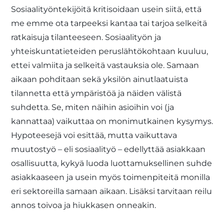
Sosiaalityöntekijöitä kritisoidaan usein siitä, että
me emme ota tarpeeksi kantaa tai tarjoa selkeitä
ratkaisuja tilanteeseen. Sosiaalityön ja
yhteiskuntatieteiden peruslähtökohtaan kuuluu,
ettei valmiita ja selkeitä vastauksia ole. Samaan
aikaan pohditaan sekä yksilön ainutlaatuista
tilannetta että ympäristöä ja näiden välistä
suhdetta. Se, miten näihin asioihin voi (ja
kannattaa) vaikuttaa on monimutkainen kysymys.
Hypoteesejä voi esittää, mutta vaikuttava
muutostyö – eli sosiaalityö – edellyttää asiakkaan
osallisuutta, kykyä luoda luottamuksellinen suhde
asiakkaaseen ja usein myös toimenpiteitä monilla
eri sektoreilla samaan aikaan. Lisäksi tarvitaan reilu
annos toivoa ja hiukkasen onneakin.