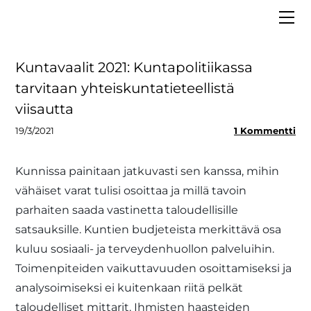
ETUSIVU
MEISTÄ
VAALIT 2025
Hallitus
Kuntavaalit 2021: Kuntapolitiikassa
LIITY JÄSENEKSI
Asiantuntijapankki
tarvitaan yhteiskuntatieteellistä
BLOGI
Strategia
viisautta
MEDIALLE
Säännöt ja tietosuoja
19/3/2021
1 Kommentti
Tiedolla johtaminen
Kunnissa painitaan jatkuvasti sen kanssa, mihin
vähäiset varat tulisi osoittaa ja millä tavoin
parhaiten saada vastinetta taloudellisille
satsauksille. Kuntien budjeteista merkittävä osa
kuluu sosiaali- ja terveydenhuollon palveluihin.
Toimenpiteiden vaikuttavuuden osoittamiseksi ja
analysoimiseksi ei kuitenkaan riitä pelkät
taloudelliset mittarit. Ihmisten haasteiden