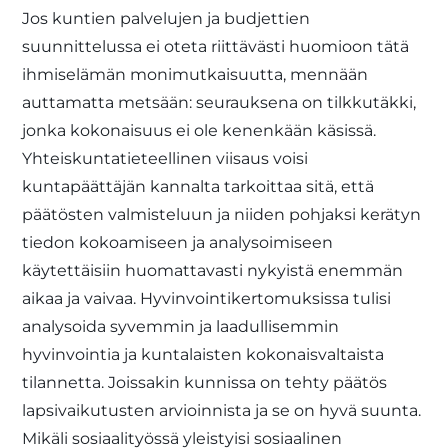
Jos kuntien palvelujen ja budjettien
suunnittelussa ei oteta riittävästi huomioon tätä
ihmiselämän monimutkaisuutta, mennään
auttamatta metsään: seurauksena on tilkkutäkki,
jonka kokonaisuus ei ole kenenkään käsissä.
Yhteiskuntatieteellinen viisaus voisi
kuntapäättäjän kannalta tarkoittaa sitä, että
päätösten valmisteluun ja niiden pohjaksi kerätyn
tiedon kokoamiseen ja analysoimiseen
käytettäisiin huomattavasti nykyistä enemmän
aikaa ja vaivaa. Hyvinvointikertomuksissa tulisi
analysoida syvemmin ja laadullisemmin
hyvinvointia ja kuntalaisten kokonaisvaltaista
tilannetta. Joissakin kunnissa on tehty päätös
lapsivaikutusten arvioinnista ja se on hyvä suunta.
Mikäli sosiaalityössä yleistyisi sosiaalinen