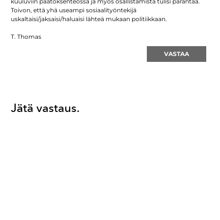
kuuluviin päätöksenteossa ja myös osallistamista tulisi parantaa.
Toivon, että yhä useampi sosiaalityöntekijä
uskaltaisi/jaksaisi/haluaisi lähteä mukaan politiikkaan.
T. Thomas
VASTAA
Jätä vastaus.