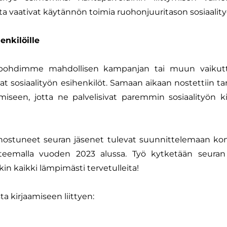
a vaativat käytännön toimia ruohonjuuritason sosiaality
enkilöille
 pohdimme mahdollisen kampanjan tai muun vaikut
t sosiaalityön esihenkilöt. Samaan aikaan nostettiin ta
miseen, jotta ne palvelisivat paremmin sosiaalityön k
iinnostuneet seuran jäsenet tulevat suunnittelemaan kon
en teemalla vuoden 2023 alussa. Työ kytketään seur
in kaikki lämpimästi tervetulleita!
ta kirjaamiseen liittyen: