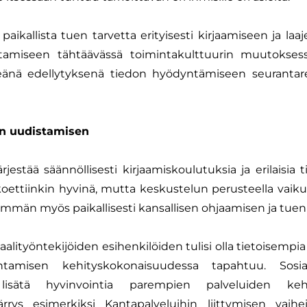
aikallista tuen tarvetta erityisesti kirjaamiseen ja la
tamiseen tähtäävässä toimintakulttuurin muutoksess
keänä edellytyksenä tiedon hyödyntämiseen seurantare
rin uudistamisen
jestää säännöllisesti kirjaamiskoulutuksia ja erilaisia t
ttiinkin hyvinä, mutta keskustelun perusteella vaikutta
enemmän myös paikallisesti kansallisen ohjaamisen ja tuen 
alityöntekijöiden esihenkilöiden tulisi olla tietoisempia 
johtamisen kehityskokonaisuudessa tapahtuu. Sosiaa
lisätä hyvinvointia parempien palveluiden kehi
rys esimerkiksi Kantapalveluihin liittymisen vaihei