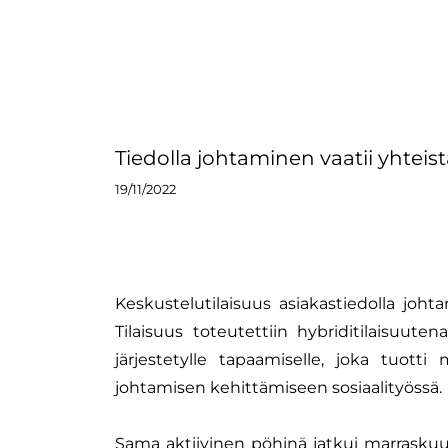
Tiedolla johtaminen vaatii yhteis
19/11/2022
Keskustelutilaisuus asiakastiedolla johta
Tilaisuus toteutettiin hybriditilaisuut
järjestetylle tapaamiselle, joka tuotti 
johtamisen kehittämiseen sosiaalityössä.
Sama aktiivinen pöhinä jatkui marraskuun 