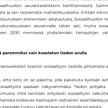
aalihuollon seurantarekisterin kehittämisestä. Saim
stä ja sen tarjoamista mahdollisuuksista. Erittäin kiinno
 toteutuksen etenemisen aikataulusta. Sosiaalihuollon t
okonaisuuksien seurannalle tähän asti, mutta sosiaa
oteen 2030 mennessä yhdistämään tietopohjan vaih
ää paremmiksi vain koostetun tiedon avulla
rantarekisteri koettiin sosiaalityön tiedolla johtamista 
se, että tieto on se pääoma, jolla palveluita kyetään k
siaalityötä saadaan näkyvämmäksi. Tiedon pohjalta 
musta, mitä tarvitaan erityisesti sosiaalityön vaikutt
ohtamista koskevan käsiteparin osittainen epämääräisyys
 itsessään tuntuu tarkoittavan eri ihmisille eri asioita.