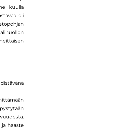
me kuulla
stavaa oli
ietopohjan
lihuollon
eittaisen
edistävänä
ehittämään
pystytään
avuudesta.
 ja haaste