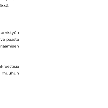
össä.
tamistyön
rve päästä
irjaamisen
kreettisia
an muuhun