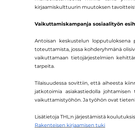
kirjaamiskulttuurin muutoksen tavoitteist
Vaikuttamiskampanja sosiaalityön esih
Antoisan keskustelun lopputuloksena
toteuttamista, jossa kohderyhmänä olisiva
vaikuttamaan tietojärjestelmien kehittä
tarpeita.
Tilaisuudessa sovittiin, että aiheesta k
jatkotoimia asiakastiedolla johtamis
vaikuttamistyöhön. Ja työhön ovat tietenk
Lisätietoja THL:n järjestämistä koulutuksis
Rakenteisen kirjaamisen tuki