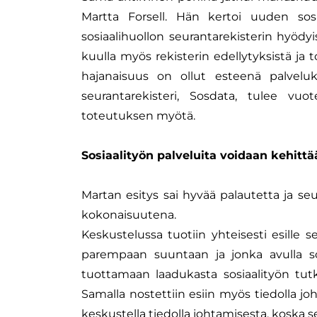
Martta Forsell. Hän kertoi uuden sosi
sosiaalihuollon seurantarekisterin hyödyi
kuulla myös rekisterin edellytyksistä ja
hajanaisuus on ollut esteenä palveluk
seurantarekisteri, Sosdata, tulee vu
toteutuksen myötä.
Sosiaalityön palveluita voidaan kehitt
Martan esitys sai hyvää palautetta ja seu
kokonaisuutena.
Keskustelussa tuotiin yhteisesti esille 
parempaan suuntaan ja jonka avulla so
tuottamaan laadukasta sosiaalityön tutki
Samalla nostettiin esiin myös tiedolla j
keskustella tiedolla johtamisesta, koska se