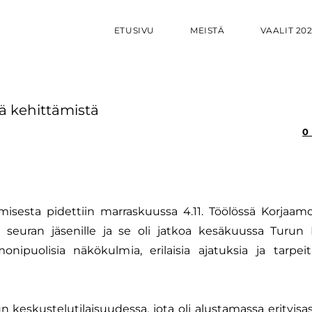
ETUSIVU
MEISTÄ
VAALIT 20
tä kehittämistä
0
misesta pidettiin marraskuussa 4.11. Töölössä Korjaamon
ena seuran jäsenille ja se oli jatkoa kesäkuussa Turu
monipuolisia näkökulmia, erilaisia ajatuksia ja tarpeit
keskustelutilaisuudessa, jota oli alustamassa erityisas