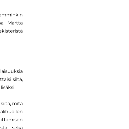
ajemminkin
a. Martta
kisteristä
ilaisuuksia
isi siltä,
lisäksi.
siitä, mitä
lihuollon
ttämisen
sta, sekä