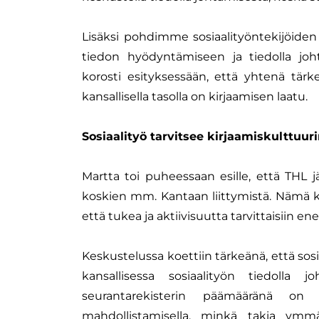
Lisäksi pohdimme sosiaalityöntekijöiden p
tiedon hyödyntämiseen ja tiedolla joh
korosti esityksessään, että yhtenä tär
kansallisella tasolla on kirjaamisen laatu.
Sosiaalityö tarvitsee kirjaamiskulttuu
Martta toi puheessaan esille, että THL jär
koskien mm. Kantaan liittymistä. Nämä koe
että tukea ja aktiivisuutta tarvittaisiin 
Keskustelussa koettiin tärkeänä, että sosia
kansallisessa sosiaalityön tiedolla 
seurantarekisterin päämääränä on 
mahdollistamisella, minkä takia ymmär