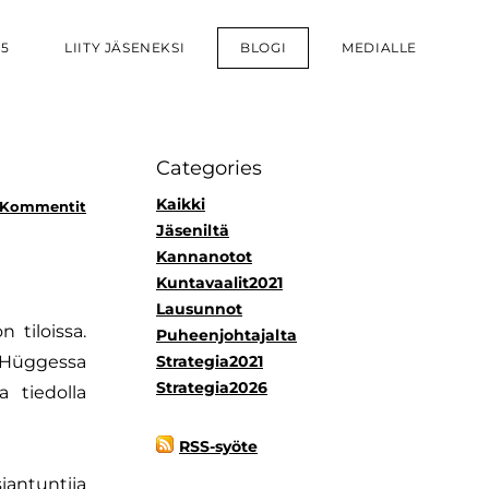
25
LIITY JÄSENEKSI
BLOGI
MEDIALLE
Categories
Kaikki
 Kommentit
Jäseniltä
Kannanotot
Kuntavaalit2021
Lausunnot
 tiloissa.
Puheenjohtajalta
n Hüggessa
Strategia2021
Strategia2026
a tiedolla
RSS-syöte
iantuntija