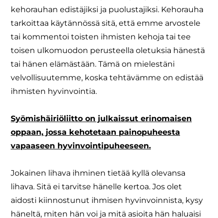
kehorauhan edistäjiksi ja puolustajiksi. Kehorauha
tarkoittaa käytännössä sitä, että emme arvostele
tai kommentoi toisten ihmisten kehoja tai tee
toisen ulkomuodon perusteella oletuksia hänestä
tai hänen elämästään. Tämä on mielestäni
velvollisuutemme, koska tehtävämme on edistää
ihmisten hyvinvointia.
Syömishäiriöliitto on julkaissut erinomaisen
oppaan, jossa kehotetaan painopuheesta
vapaaseen hyvinvointipuheeseen.
Jokainen lihava ihminen tietää kyllä olevansa
lihava. Sitä ei tarvitse hänelle kertoa. Jos olet
aidosti kiinnostunut ihmisen hyvinvoinnista, kysy
häneltä, miten hän voi ja mitä asioita hän haluaisi