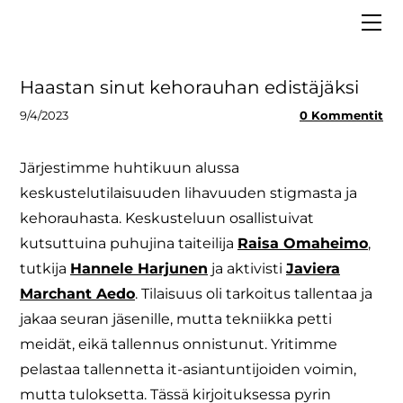
ETUSIVU
MEISTÄ
VAALIT 2025
Hallitus
Haastan sinut kehorauhan edistäjäksi
LIITY JÄSENEKSI
Asiantuntijapankki
9/4/2023
0 Kommentit
BLOGI
Strategia
MEDIALLE
Säännöt ja tietosuoja
Järjestimme huhtikuun alussa
keskustelutilaisuuden lihavuuden stigmasta ja
Tiedolla johtaminen
kehorauhasta. Keskusteluun osallistuivat
kutsuttuina puhujina taiteilija
Raisa Omaheimo
,
tutkija
Hannele Harjunen
ja aktivisti
Javiera
Marchant Aedo
. Tilaisuus oli tarkoitus tallentaa ja
jakaa seuran jäsenille, mutta tekniikka petti
meidät, eikä tallennus onnistunut. Yritimme
pelastaa tallennetta it-asiantuntijoiden voimin,
mutta tuloksetta. Tässä kirjoituksessa pyrin