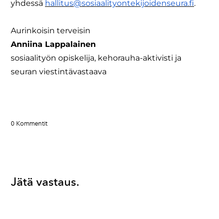
yhdessä
hallitus@sosiaalityontekijoidenseura.fi
.
Aurinkoisin terveisin
Anniina Lappalainen
sosiaalityön opiskelija, kehorauha-aktivisti ja
seuran viestintävastaava
0 Kommentit
Jätä vastaus.