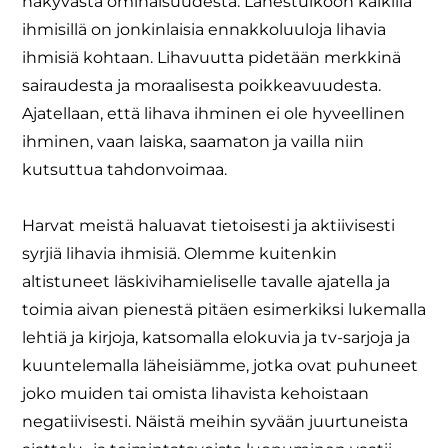
näkyvästä ominaisuudesta. Lähestulkoon kaikilla
ihmisillä on jonkinlaisia ennakkoluuloja lihavia
ihmisiä kohtaan. Lihavuutta pidetään merkkinä
sairaudesta ja moraalisesta poikkeavuudesta.
Ajatellaan, että lihava ihminen ei ole hyveellinen
ihminen, vaan laiska, saamaton ja vailla niin
kutsuttua tahdonvoimaa.
Harvat meistä haluavat tietoisesti ja aktiivisesti
syrjiä lihavia ihmisiä. Olemme kuitenkin
altistuneet läskivihamieliselle tavalle ajatella ja
toimia aivan pienestä pitäen esimerkiksi lukemalla
lehtiä ja kirjoja, katsomalla elokuvia ja tv-sarjoja ja
kuuntelemalla läheisiämme, jotka ovat puhuneet
joko muiden tai omista lihavista kehoistaan
negatiivisesti. Näistä meihin syvään juurtuneista