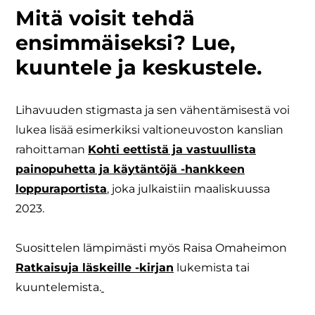
Mitä voisit tehdä
ensimmäiseksi? Lue,
kuuntele ja keskustele.
Lihavuuden stigmasta ja sen vähentämisestä voi
lukea lisää esimerkiksi valtioneuvoston kanslian
rahoittaman
Kohti eettistä ja vastuullista
painopuhetta ja käytäntöjä -hankkeen
loppuraportista
, joka julkaistiin maaliskuussa
2023.
Suosittelen lämpimästi myös Raisa Omaheimon
Ratkaisuja läskeille -kirjan
lukemista tai
kuuntelemista.
​