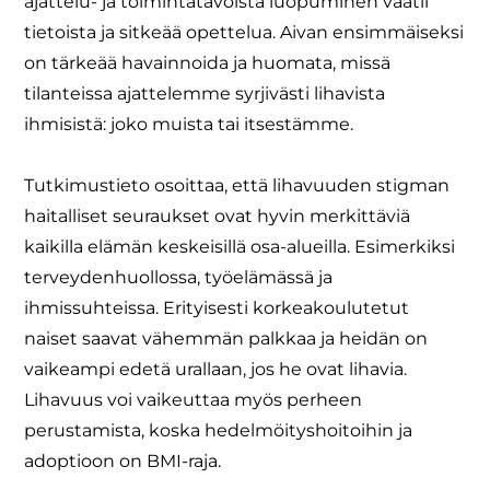
ajattelu- ja toimintatavoista luopuminen vaatii
tietoista ja sitkeää opettelua. Aivan ensimmäiseksi
on tärkeää havainnoida ja huomata, missä
tilanteissa ajattelemme syrjivästi lihavista
ihmisistä: joko muista tai itsestämme.
Tutkimustieto osoittaa, että lihavuuden stigman
haitalliset seuraukset ovat hyvin merkittäviä
kaikilla elämän keskeisillä osa-alueilla. Esimerkiksi
terveydenhuollossa, työelämässä ja
ihmissuhteissa. Erityisesti korkeakoulutetut
naiset saavat vähemmän palkkaa ja heidän on
vaikeampi edetä urallaan, jos he ovat lihavia.
Lihavuus voi vaikeuttaa myös perheen
perustamista, koska hedelmöityshoitoihin ja
adoptioon on BMI-raja.