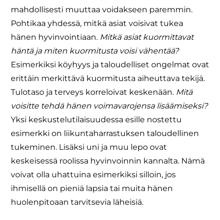
mahdollisesti muuttaa voidakseen paremmin.
Pohtikaa yhdessä, mitkä asiat voisivat tukea
hänen hyvinvointiaan.
Mitkä asiat kuormittavat
häntä ja miten kuormitusta voisi vähentää?
Esimerkiksi köyhyys ja taloudelliset ongelmat ovat
erittäin merkittävä kuormitusta aiheuttava tekijä.
Tulotaso ja terveys korreloivat keskenään.
Mitä
voisitte tehdä hänen voimavarojensa lisäämiseksi?
Yksi keskustelutilaisuudessa esille nostettu
esimerkki on liikuntaharrastuksen taloudellinen
tukeminen. Lisäksi uni ja muu lepo ovat
keskeisessä roolissa hyvinvoinnin kannalta. Nämä
voivat olla uhattuina esimerkiksi silloin, jos
ihmisellä on pieniä lapsia tai muita hänen
huolenpitoaan tarvitsevia läheisiä.