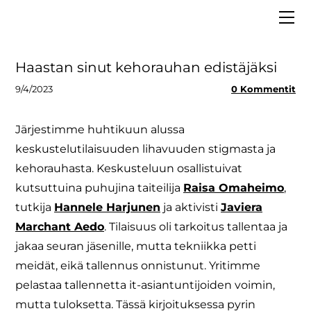
ETUSIVU
MEISTÄ
VAALIT 2025
Hallitus
Haastan sinut kehorauhan edistäjäksi
LIITY JÄSENEKSI
Asiantuntijapankki
9/4/2023
0 Kommentit
BLOGI
Strategia
MEDIALLE
Säännöt ja tietosuoja
Järjestimme huhtikuun alussa
keskustelutilaisuuden lihavuuden stigmasta ja
Tiedolla johtaminen
kehorauhasta. Keskusteluun osallistuivat
kutsuttuina puhujina taiteilija
Raisa Omaheimo
,
tutkija
Hannele Harjunen
ja aktivisti
Javiera
Marchant Aedo
. Tilaisuus oli tarkoitus tallentaa ja
jakaa seuran jäsenille, mutta tekniikka petti
meidät, eikä tallennus onnistunut. Yritimme
pelastaa tallennetta it-asiantuntijoiden voimin,
mutta tuloksetta. Tässä kirjoituksessa pyrin