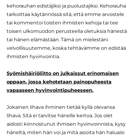
kehorauhan edistäjiksi ja puolustajiksi. Kehorauha
tarkoittaa käytännössä sitä, että emme arvostele
tai kommentoi toisten ihmisten kehoja tai tee
toisen ulkomuodon perusteella oletuksia hänestä
tai hänen elämästään. Tämä on mielestäni
velvollisuutemme, koska tehtävämme on edistää
ihmisten hyvinvointia.
Syömishäiriöliitto on julkaissut erinomaisen
oppaan, jossa kehotetaan painopuheesta
vapaaseen hyvinvointipuheeseen.
Jokainen lihava ihminen tietää kyllä olevansa
lihava. Sitä ei tarvitse hänelle kertoa. Jos olet
aidosti kiinnostunut ihmisen hyvinvoinnista, kysy
häneltä, miten hän voi ja mitä asioita hän haluaisi