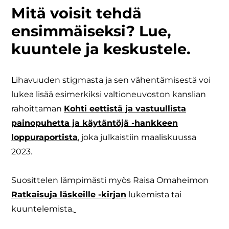
Mitä voisit tehdä
ensimmäiseksi? Lue,
kuuntele ja keskustele.
Lihavuuden stigmasta ja sen vähentämisestä voi
lukea lisää esimerkiksi valtioneuvoston kanslian
rahoittaman
Kohti eettistä ja vastuullista
painopuhetta ja käytäntöjä -hankkeen
loppuraportista
, joka julkaistiin maaliskuussa
2023.
Suosittelen lämpimästi myös Raisa Omaheimon
Ratkaisuja läskeille -kirjan
lukemista tai
kuuntelemista.
​