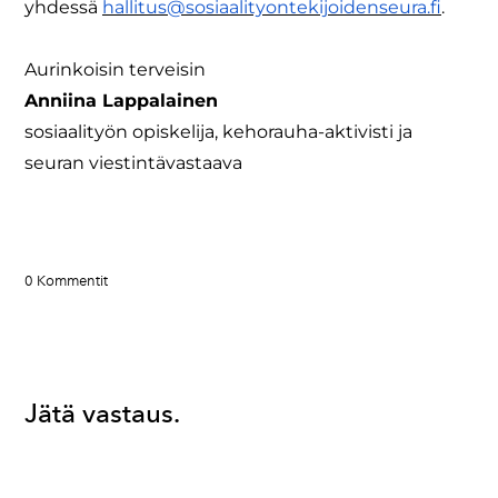
yhdessä
hallitus@sosiaalityontekijoidenseura.fi
.
Aurinkoisin terveisin
Anniina Lappalainen
sosiaalityön opiskelija, kehorauha-aktivisti ja
seuran viestintävastaava
0 Kommentit
Jätä vastaus.