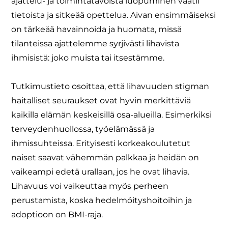
ajattelu- ja toimintatavoista luopuminen vaatii
tietoista ja sitkeää opettelua. Aivan ensimmäiseksi
on tärkeää havainnoida ja huomata, missä
tilanteissa ajattelemme syrjivästi lihavista
ihmisistä: joko muista tai itsestämme.
Tutkimustieto osoittaa, että lihavuuden stigman
haitalliset seuraukset ovat hyvin merkittäviä
kaikilla elämän keskeisillä osa-alueilla. Esimerkiksi
terveydenhuollossa, työelämässä ja
ihmissuhteissa. Erityisesti korkeakoulutetut
naiset saavat vähemmän palkkaa ja heidän on
vaikeampi edetä urallaan, jos he ovat lihavia.
Lihavuus voi vaikeuttaa myös perheen
perustamista, koska hedelmöityshoitoihin ja
adoptioon on BMI-raja.