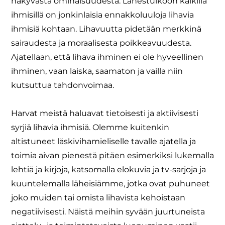
näkyvästä ominaisuudesta. Lähestulkoon kaikilla
ihmisillä on jonkinlaisia ennakkoluuloja lihavia
ihmisiä kohtaan. Lihavuutta pidetään merkkinä
sairaudesta ja moraalisesta poikkeavuudesta.
Ajatellaan, että lihava ihminen ei ole hyveellinen
ihminen, vaan laiska, saamaton ja vailla niin
kutsuttua tahdonvoimaa.
Harvat meistä haluavat tietoisesti ja aktiivisesti
syrjiä lihavia ihmisiä. Olemme kuitenkin
altistuneet läskivihamieliselle tavalle ajatella ja
toimia aivan pienestä pitäen esimerkiksi lukemalla
lehtiä ja kirjoja, katsomalla elokuvia ja tv-sarjoja ja
kuuntelemalla läheisiämme, jotka ovat puhuneet
joko muiden tai omista lihavista kehoistaan
negatiivisesti. Näistä meihin syvään juurtuneista