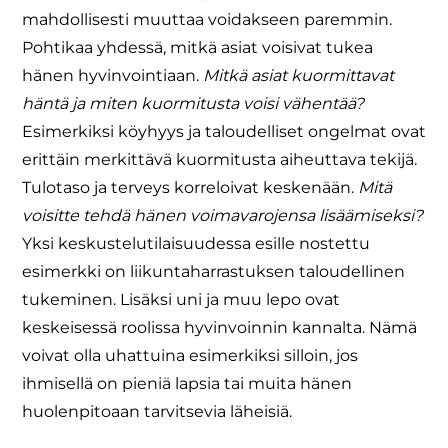
mahdollisesti muuttaa voidakseen paremmin.
Pohtikaa yhdessä, mitkä asiat voisivat tukea
hänen hyvinvointiaan.
Mitkä asiat kuormittavat
häntä ja miten kuormitusta voisi vähentää?
Esimerkiksi köyhyys ja taloudelliset ongelmat ovat
erittäin merkittävä kuormitusta aiheuttava tekijä.
Tulotaso ja terveys korreloivat keskenään.
Mitä
voisitte tehdä hänen voimavarojensa lisäämiseksi?
Yksi keskustelutilaisuudessa esille nostettu
esimerkki on liikuntaharrastuksen taloudellinen
tukeminen. Lisäksi uni ja muu lepo ovat
keskeisessä roolissa hyvinvoinnin kannalta. Nämä
voivat olla uhattuina esimerkiksi silloin, jos
ihmisellä on pieniä lapsia tai muita hänen
huolenpitoaan tarvitsevia läheisiä.