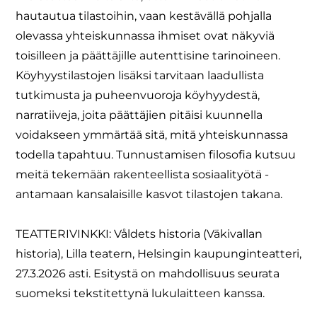
hautautua tilastoihin, vaan kestävällä pohjalla
olevassa yhteiskunnassa ihmiset ovat näkyviä
toisilleen ja päättäjille autenttisine tarinoineen.
Köyhyystilastojen lisäksi tarvitaan laadullista
tutkimusta ja puheenvuoroja köyhyydestä,
narratiiveja, joita päättäjien pitäisi kuunnella
voidakseen ymmärtää sitä, mitä yhteiskunnassa
todella tapahtuu. Tunnustamisen filosofia kutsuu
meitä tekemään rakenteellista sosiaalityötä -
antamaan kansalaisille kasvot tilastojen takana.
TEATTERIVINKKI: Våldets historia (Väkivallan
historia), Lilla teatern, Helsingin kaupunginteatteri,
27.3.2026 asti. Esitystä on mahdollisuus seurata
suomeksi tekstitettynä lukulaitteen kanssa.