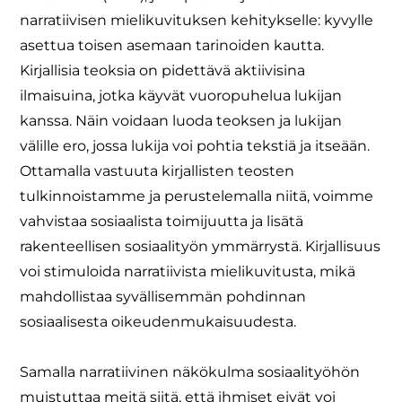
narratiivisen mielikuvituksen kehitykselle: kyvylle
asettua toisen asemaan tarinoiden kautta.
Kirjallisia teoksia on pidettävä aktiivisina
ilmaisuina, jotka käyvät vuoropuhelua lukijan
kanssa. Näin voidaan luoda teoksen ja lukijan
välille ero, jossa lukija voi pohtia tekstiä ja itseään.
Ottamalla vastuuta kirjallisten teosten
tulkinnoistamme ja perustelemalla niitä, voimme
vahvistaa sosiaalista toimijuutta ja lisätä
rakenteellisen sosiaalityön ymmärrystä. Kirjallisuus
voi stimuloida narratiivista mielikuvitusta, mikä
mahdollistaa syvällisemmän pohdinnan
sosiaalisesta oikeudenmukaisuudesta.
Samalla narratiivinen näkökulma sosiaalityöhön
muistuttaa meitä siitä, että ihmiset eivät voi