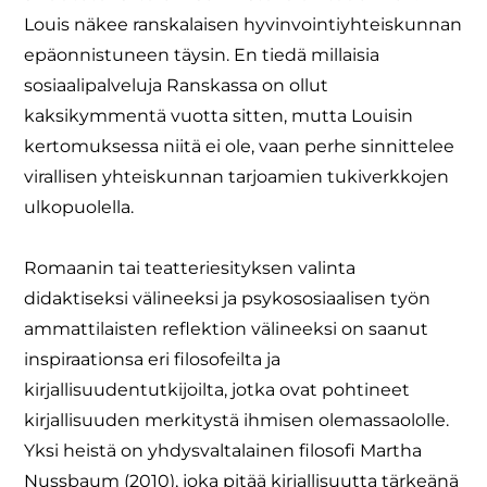
Louis näkee ranskalaisen hyvinvointiyhteiskunnan
epäonnistuneen täysin. En tiedä millaisia
sosiaalipalveluja Ranskassa on ollut
kaksikymmentä vuotta sitten, mutta Louisin
kertomuksessa niitä ei ole, vaan perhe sinnittelee
virallisen yhteiskunnan tarjoamien tukiverkkojen
ulkopuolella.
Romaanin tai teatteriesityksen valinta
didaktiseksi välineeksi ja psykososiaalisen työn
ammattilaisten reflektion välineeksi on saanut
inspiraationsa eri filosofeilta ja
kirjallisuudentutkijoilta, jotka ovat pohtineet
kirjallisuuden merkitystä ihmisen olemassaololle.
Yksi heistä on yhdysvaltalainen filosofi Martha
Nussbaum (2010), joka pitää kirjallisuutta tärkeänä