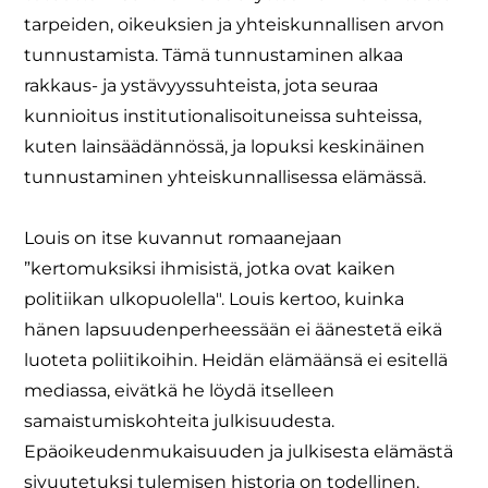
tarpeiden, oikeuksien ja yhteiskunnallisen arvon
tunnustamista. Tämä tunnustaminen alkaa
rakkaus- ja ystävyyssuhteista, jota seuraa
kunnioitus institutionalisoituneissa suhteissa,
kuten lainsäädännössä, ja lopuksi keskinäinen
tunnustaminen yhteiskunnallisessa elämässä.
Louis on itse kuvannut romaanejaan
”kertomuksiksi ihmisistä, jotka ovat kaiken
politiikan ulkopuolella". Louis kertoo, kuinka
hänen lapsuudenperheessään ei äänestetä eikä
luoteta poliitikoihin. Heidän elämäänsä ei esitellä
mediassa, eivätkä he löydä itselleen
samaistumiskohteita julkisuudesta.
Epäoikeudenmukaisuuden ja julkisesta elämästä
sivuutetuksi tulemisen historia on todellinen.