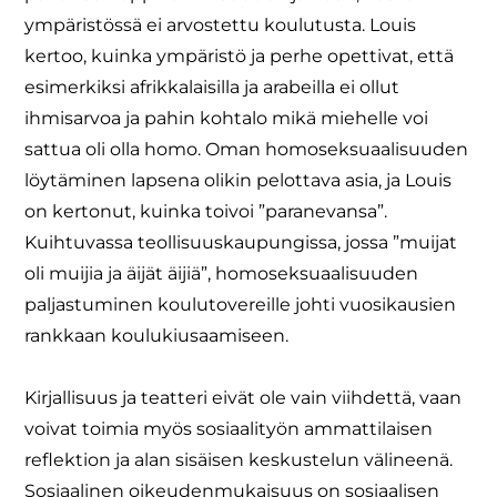
ympäristössä ei arvostettu koulutusta. Louis
kertoo, kuinka ympäristö ja perhe opettivat, että
esimerkiksi afrikkalaisilla ja arabeilla ei ollut
ihmisarvoa ja pahin kohtalo mikä miehelle voi
sattua oli olla homo. Oman homoseksuaalisuuden
löytäminen lapsena olikin pelottava asia, ja Louis
on kertonut, kuinka toivoi ”paranevansa”.
Kuihtuvassa teollisuuskaupungissa, jossa ”muijat
oli muijia ja äijät äijiä”, homoseksuaalisuuden
paljastuminen koulutovereille johti vuosikausien
rankkaan koulukiusaamiseen.
Kirjallisuus ja teatteri eivät ole vain viihdettä, vaan
voivat toimia myös sosiaalityön ammattilaisen
reflektion ja alan sisäisen keskustelun välineenä.
Sosiaalinen oikeudenmukaisuus on sosiaalisen