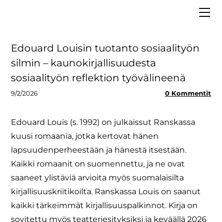
ETUSIVU
MEISTÄ
VAALIT 2025
Hallitus
Edouard Louisin tuotanto sosiaalityön
LIITY JÄSENEKSI
Asiantuntijapankki
silmin – kaunokirjallisuudesta
BLOGI
Strategia
sosiaalityön reflektion työvälineenä
MEDIALLE
Säännöt ja tietosuoja
9/2/2026
0 Kommentit
Tiedolla johtaminen
Edouard Louis (s. 1992) on julkaissut Ranskassa
kuusi romaania, jotka kertovat hänen
lapsuudenperheestään ja hänestä itsestään.
Kaikki romaanit on suomennettu, ja ne ovat
saaneet ylistäviä arvioita myös suomalaisilta
kirjallisuuskriitikoilta. Ranskassa Louis on saanut
kaikki tärkeimmät kirjallisuuspalkinnot. Kirja on
sovitettu myös teatteriesityksiksi ja keväällä 2026