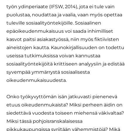
työn ydinperiaate (IFSW, 2014), jota ei tule vain
puolustaa, noudattaa ja vaalia, vaan myös opettaa
tuleville sosiaalityöntekijöille. Sosiaalinen
epäoikeudenmukaisuus voi saada inhimilliset
kasvot paitsi asiakastyössä, niin myös fiktiivisten
aineistojen kautta. Kaunokirjallisuuden on todettu
useissa tutkimuksissa voivan kannustaa
sosiaalityöntekijöitä kriittiseen analyysiin ja edistää
syvempää ymmärrystä sosiaalisesta
oikeudenmukaisuudesta.
Onko työkyvyttömän isän jatkuvasti pienenevä
etuus oikeudenmukaista? Miksi perheen äidin on
siedettävä vuodesta toiseen miehensä väkivaltaa?
Miksi tässä pohjoisranskalaisessa
pikkukaupungissa syrjitään vähemmistöjä? Mikä