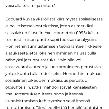
voisi olla toisin – ja miten?
Édouard kuvaa yksilöllistä kärsimystä sosiaalisessa
ja poliittisessa kontekstissa, joten esimerkiksi
saksalaisen filosofin Axel Honnethin (1995) käsite
tunnustamisen puute sopii teoksen analyysiin.
Honnethin tunnustamisen teoria lähtee liikkeelle
ajatuksesta, että jokainen ihminen haluaa tulla
nähdyksi ja tunnustetuksi. Vain niin voi
vastavuoroisuuteen ja luottamukseen perustuva
yhteiskunta tulla todelliseksi. Honnethin mukaan
sosiaalinen oikeudenmukaisuus perustuu
olosuhteisiin, jotka mahdollistavat kansalaisten
itseluottamuksen, itsetunnon ja itsensä
kunnioittamisen kehittymisen sekä itsensä
toteuttamisen. Tämä edellyttää henkilökohtaisten