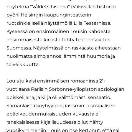
näytelmä ”Våldets historia” (Väkivallan historia)
pyörii Helsingin kaupunginteatterin
ruotsinkielisellä näyttämöllä Lilla Teaternissa.
Kyseessä on ensimmäinen Louisin kahdesta
ensimmäisestä kirjasta tehty teatterisovitus
Suomessa. Näytelmässä on raskaasta aiheestaan
huolimatta aimo annos lämmintä huumoria ja
toiveikkuutta.
Louis julkaisi ensimmäisen romaaninsa 21-
vuotiaana Pariisin Sorbonne-yliopiston sosiologian
opiskelijana, ja kirja oli välittömästi sensaatio.
Samanlaista köyhyyden, rasismin ja sosiaalisen
epäoikeudenmukaisuuden kuvausta ei
ranskalaisessa kirjallisuudessa ollut nähty
vuosikymmeniin. Louis on itse kertonut, että sai