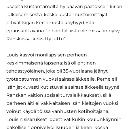
usealta kustantamolta hylkäävän päätöksen kirjan
julkaisemisesta, koska kustannustoimittajat
pitivät kirjan kertomusta köyhyydestä
epäuskottavana: ”eihän tällaista ole missään nyky-
Ranskassa, keksitty juttu”.
Louis kasvoi monilapsisen perheen
keskimmäisenä lapsena: isä oli entinen
tehdastyöläinen, joka oli 35-vuotiaana jäänyt
työtapaturman vuoksi sairaseläkkeelle. Perhe eli
isän jatkuvasti kutistuvalla sairaseläkkeellä (syynä
Ranskan valtion sosiaaliturvaleikkaukset), sillä
perheen äiti ei väkivaltaisen isän kieltojen vuoksi
voinut käydä töissä vanhusten kotihoitajana.
Louisin sisarukset lopettivat kukin koulunkäynnin
pakollisen oppivelvollisuuden jälkeen, koska