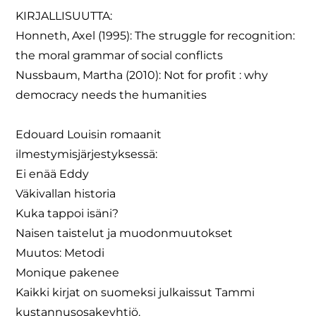
KIRJALLISUUTTA:
Honneth, Axel (1995): The struggle for recognition:
the moral grammar of social conflicts
Nussbaum, Martha (2010): Not for profit : why
democracy needs the humanities
Edouard Louisin romaanit
ilmestymisjärjestyksessä:
Ei enää Eddy
Väkivallan historia
Kuka tappoi isäni?
Naisen taistelut ja muodonmuutokset
Muutos: Metodi
Monique pakenee
Kaikki kirjat on suomeksi julkaissut Tammi
kustannusosakeyhtiö.