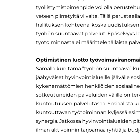
työllistymistoimenpide voi olla perusteltu
veteen piirretyltä viivalta. Tällä peruste
hallituksen kohteena, koska uudistukse
työhön suuntaavat palvelut. Epäselvyys le
työtoiminnasta ei määrittele tällaista palve
Optimistinen luotto työvoimaviranomai
Samalla kun tämä ”työhön suuntaava” kunto
jäähyväiset hyvinvointialueille jäävälle s
kykenemättömien henkilöiden sosiaalin
sotkeutuneiden palveluiden välille on ter
kuntoutuksen palvelutasoa. Sosiaalista k
kuntouttavan työtoiminnan kyljessä esime
synergia. Jatkossa hyvinvointialueiden pitä
ilman aktivoinnin tarjoamaa ryhtiä ja budj