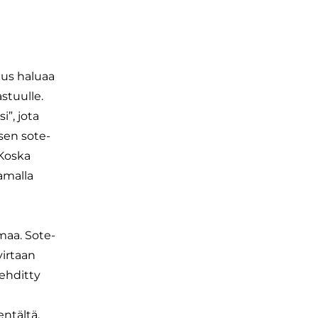
tus haluaa
stuulle.
”, jota
sen sote-
 Koska
amalla
maa. Sote-
virtaan
 ehditty
ntältä,