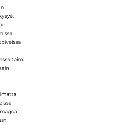
en
kysyä,
jan
missa
toiveissa
nssa toimi
sein
limatta
eissa
 imagoa
lun