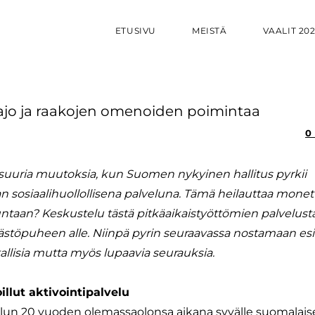
ETUSIVU
MEISTÄ
VAALIT 20
ajo ja raakojen omenoiden poimintaa
0
suuria muutoksia, kun Suomen nykyinen hallitus pyrkii
sosiaalihuollollisena palveluna. Tämä heilauttaa monet
untaan? Keskustelu tästä pitkäaikaistyöttömien palvelust
stöpuheen alle. Niinpä pyrin seuraavassa nostamaan esi
llisia mutta myös lupaavia seurauksia.
llut aktivointipalvelu
ilun 20 vuoden olemassaolonsa aikana syvälle suomalai