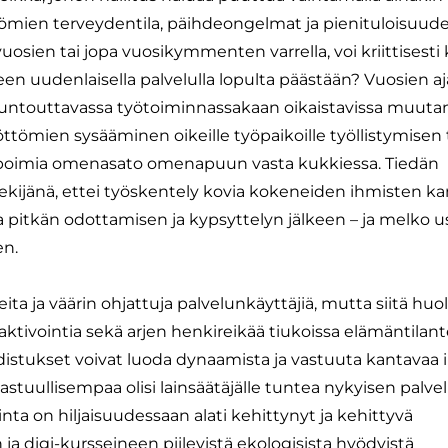
ttömien terveydentila, päihdeongelmat ja pienituloisuud
sien tai jopa vuosikymmenten varrella, voi kriittisesti 
en uudenlaisella palvelulla lopulta päästään? Vuosien a
 kuntouttavassa työtoiminnassakaan oikaistavissa muuta
ttömien sysääminen oikeille työpaikoille työllistymisen 
poimia omenasato omenapuun vasta kukkiessa. Tiedän
tekijänä, ettei työskentely kovia kokeneiden ihmisten ka
 pitkän odottamisen ja kypsyttelyn jälkeen – ja melko u
en.
a ja väärin ohjattuja palvelunkäyttäjiä, mutta siitä huo
aktivointia sekä arjen henkireikää tiukoissa elämäntilant
udistukset voivat luoda dynaamista ja vastuuta kantavaa
astuullisempaa olisi lainsäätäjälle tuntea nykyisen palve
nta on hiljaisuudessaan alati kehittynyt ja kehittyvä
 digi-kursseineen piilevistä ekologisista hyödyistä