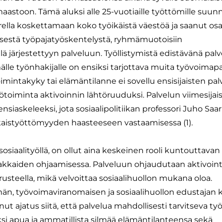
maastoon. Tämä aluksi alle 25-vuotiaille työttömille suun
arrella koskettamaan koko työikäistä väestöä ja saanut o
sestä työpajatyöskentelystä, ryhmämuotoisiin
 järjestettyyn palveluun. Työllistymistä edistävänä pal
älle työnhakijalle on ensiksi tarjottava muita työvoimapa
imintakyky tai elämäntilanne ei sovellu ensisijaisten pa
ötoiminta aktivoinnin lähtöruuduksi. Palvelun viimesija
iaskeleeksi, jota sosiaalipolitiikan professori Juho Saar
ikaistyöttömyyden haasteeseen vastaamisessa (1).
sosiaalityöllä, on ollut aina keskeinen rooli kuntouttavan
akkaiden ohjaamisessa. Palveluun ohjaudutaan aktivointi
steella, mikä velvoittaa sosiaalihuollon mukana oloa.
än, työvoimaviranomaisen ja sosiaalihuollon edustajan 
ajatus siitä, että palvelua mahdollisesti tarvitseva ty
äksi apua ja ammatillista silmää elämäntilanteensa sekä