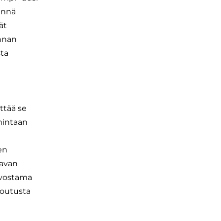
hinnä
ät
nnan
sta
ttää se
imintaan
en
tavan
rvostama
ntoutusta