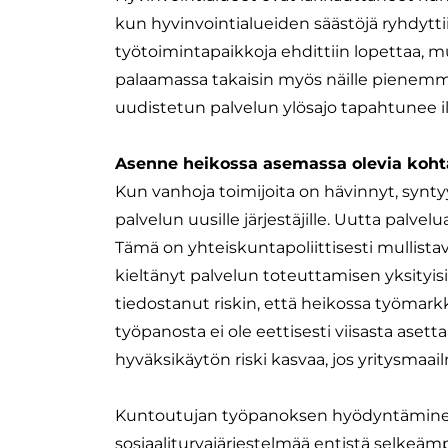
kun hyvinvointialueiden säästöjä ryhdytti
työtoimintapaikkoja ehdittiin lopettaa, m
palaamassa takaisin myös näille pienemmil
uudistetun palvelun ylösajo tapahtunee il
Asenne heikossa asemassa olevia koht
Kun vanhoja toimijoita on hävinnyt, synty
palvelun uusille järjestäjille. Uutta palvelu
Tämä on yhteiskuntapoliittisesti mullist
kieltänyt palvelun toteuttamisen yksityis
tiedostanut riskin, että heikossa työmar
työpanosta ei ole eettisesti viisasta aset
hyväksikäytön riski kasvaa, jos yritysmaa
Kuntoutujan työpanoksen hyödyntäminen 
sosiaaliturvajärjestelmää entistä selkeäm