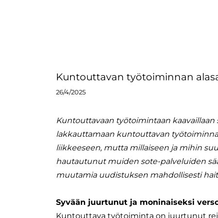
Kuntouttavan työtoiminnan alas
26/4/2025
Kuntouttavaan työtoimintaan kaavaillaan 
lakkauttamaan kuntouttavan työtoiminnan 
liikkeeseen, mutta millaiseen ja mihin su
hautautunut muiden sote-palveluiden sää
muutamia uudistuksen mahdollisesti haita
Syvään juurtunut ja moninaiseksi versoi
Kuntouttava työtoiminta on juurtunut re