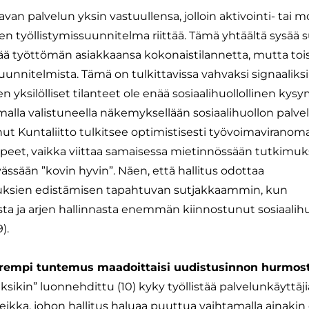
 palvelun yksin vastuullensa, jolloin aktivointi- tai mo
n työllistymissuunnitelma riittää. Tämä yhtäältä sysää 
rtää työttömän asiakkaansa kokonaistilannetta, mutta toi
 suunnitelmista. Tämä on tulkittavissa vahvaksi signaali
en yksilölliset tilanteet ole enää sosiaalihuollollinen kysy
 omalla valistuneella näkemyksellään sosiaalihuollon palve
ut Kuntaliitto tulkitsee optimistisesti työvoimaviranom
peet, vaikka viittaa samaisessa mietinnössään tutkimuks
vässään ”kovin hyvin”. Näen, että hallitus odottaa
uksien edistämisen tapahtuvan sutjakkaammin, kun
ta ja arjen hallinnasta enemmän kiinnostunut sosiaalih
).
arempi tuntemus maadoittaisi uudistusinnon hurmos
kin” luonnehdittu (10) kyky työllistää palvelunkäyttäj
seikka, johon hallitus haluaa puuttua vaihtamalla ainakin