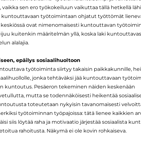
, vaikka sen ero työkokeiluun vaikuttaa tällä hetkellä lä
ella kuntouttavaan työtoimintaan ohjatut työttömät lienev
n keskiössä ovat nimenomaisesti kuntouttavan työtoimi
ijuu kuitenkin määritelmän yllä, koska laki kuntouttava
lun alalajia.
seen, epäilys sosiaalihuoltoon
uttava työtoiminta siirtyy takaisin paikkakunnille, hei
osiaalihuollolle, jonka tehtäväksi jää kuntouttavaan työto
en kuntoutus. Pesäeron tekeminen näiden keskenään
vetullutta, mutta se todennäköisesti heikentää sosiaalis
untoutusta toteutetaan nykyisin tavanomaisesti velvoit
rkiksi työtoiminnan työpajoissa: tätä lienee kaikkien a
isi siis löytää raha ja motivaatio järjestää sosiaalista ku
etoitua rahoitusta. Näkymä ei ole kovin rohkaiseva.