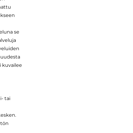
nattu
sakseen
veluna se
lveluja
lveluiden
isuudesta
i kuvailee
- tai
kesken.
ötön