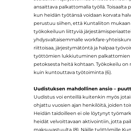
ansaittava palkattomalla työllä. Toisaalta 
kun heidän työtänsä voidaan korvata halv
perustuu siihen, että Kuntaliiton mukaa
työkokeiluun liittyviä järjestämisperiaatt
yhdysvaltaisemmalle workfare-yhteiskunn
riittoisaa, järjestymätöntä ja halpaa työvo
työttömien lukkiutuminen palkattomien ty
petoksesta heitä kohtaan. Työkokeilu on 
kuin kuntouttava työtoiminta (6).
Uudistuksen mahdollinen ansio – puut
Uudistus voi enteillä kuitenkin myös jot
ohjattu vuosien ajan henkilöitä, joiden toi
Heidän taidoilleen ei ole löytynyt työmar
heidät velvoittavaan aktivointiin, jotta
maksuvastuulta (8). Näille työttömille Ku