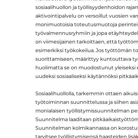
sosiaalihuollon ja työllisyydenhoidon raja
aktivointipalvelu on versoillut vuosien v
monimuotoisia toteutusmuotoja perintei
työvalmennusryhmiin ja jopa etäyhteydellä
on viimesijainen tarkoittaen, että työttöm
esimerkiksi työkokeilua. Jos työttömän to
suorittamiseen, määrittyy kuntouttava ty
huolimatta se on muodostunut yleiseksi ens
uudeksi sosiaaliseksi käytännöksi pitkäa
Sosiaalihuollolla, tarkemmin ottaen aikuis
työtoiminnan suunnittelussa ja siihen asi
monialaisen työllistymissuunnitelman peru
Suunnitelma laaditaan pitkäaikaistyöttöm
Suunnitelman kolmikannassa on korostunut 
tarvitsee työllistymisensä haasteiden lis