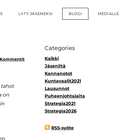
25
LIITY JÄSENEKSI
BLOGI
MEDIALLE
Categories
Kaikki
 Kommentit
Jäseniltä
Kannanotot
Kuntavaalit2021
 tahot
Lausunnot
a on
Puheenjohtajalta
in
Strategia2021
Strategia2026
RSS-syöte
sen