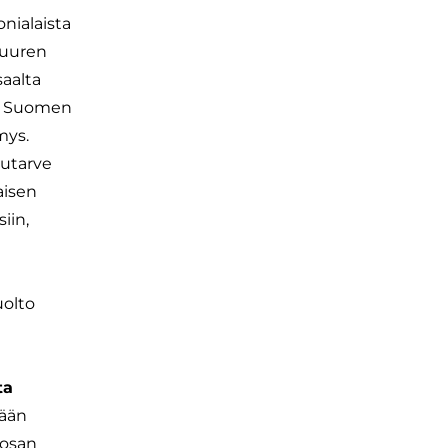
nialaista
suuren
saalta
ksi Suomen
mys.
lutarve
aisen
iin,
uolto
ta
iään
 osan