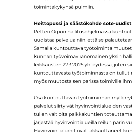
toimintakykynsä pulmiin.
Heittopussi ja säästökohde sote-uudis
Petteri Orpon hallitusohjelmassa kuntout
uudistaa palvelua niin, että se palautetaa
Samalla kuntouttava työtoiminta muutetta
kunnan työvoimaviranomainen yksin hallinn
leikkausten 27.3.2025 yhteydessä, joten si
kuntouttavasta työtoiminnasta on tullut 
myös muutosta sen parissa toimiville ihmis
Osa kuntouttavan työtoiminnan myllerrykse
palvelut siirtyivät hyvinvointialueiden va
tullen valtiolta paikkakuntien toteuttam
järjestää hyvinvointialueilla reilun parin 
Hyvinvointialueet ovat lakkauttaneet ku