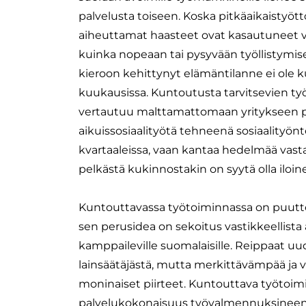
palvelusta toiseen. Koska pitkäaikaistyö
aiheuttamat haasteet ovat kasautuneet vuo
kuinka nopeaan tai pysyvään työllistymise
kieroon kehittynyt elämäntilanne ei ole
kuukausissa. Kuntoutusta tarvitsevien työ
vertautuu malttamattomaan yritykseen 
aikuissosiaalityötä tehneenä sosiaalityön
kvartaaleissa, vaan kantaa hedelmää vasta
pelkästä kukinnostakin on syytä olla iloin
Kuntouttavassa työtoiminnassa on puutteit
sen perusidea on sekoitus vastikkeellista 
kamppaileville suomalaisille. Reippaat u
lainsäätäjästä, mutta merkittävämpää ja v
moninaiset piirteet. Kuntouttava työtoimi
palvelukokonaisuus työvalmennuksineen ja