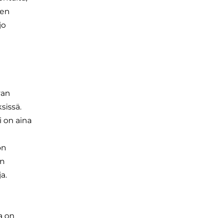
ien
jo
van
ksissä.
 on aina
ön
an
ja.
a on