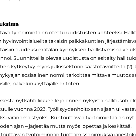
tuksissa
tava työtoiminta on otettu uudistusten kohteeksi. Halli
n hyvinvointialueilta takaisin paikkakuntien järjestämisva
isiin ”uudeksi matalan kynnyksen työllistymispalveluksi
oi. Suunnitteilla olevaa uudistusta on esitelty hallituk
ihen kytkeytyy myös julkissektorin säästötavoitteita (2).
nykyajan sosiaalinen normi, tarkoittaa mittava muutos s
ille; palvelunkäyttäjälle eritoten.
stä nytkähti liikkeelle jo ennen nykyistä hallitusohjel
stuulle vuonna 2023. Työllisyydenhoito sen sijaan ui vasta
aksi viranomaistyöksi. Kuntouttavaa työtoimintaa on nyt
vuoden ajan – järjestää mutta myös lopettaa ja keskittää.
ntouttavan työtoiminnan tuottamissopimuksia järjestöke