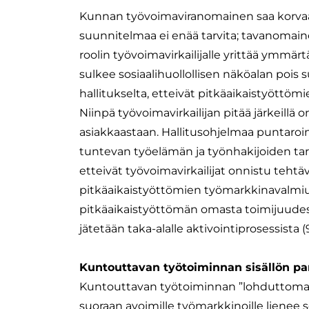
Kunnan työvoimaviranomainen saa korvaavan
suunnitelmaa ei enää tarvita; tavanomaine
roolin työvoimavirkailijalle yrittää ymmä
sulkee sosiaalihuollollisen näköalan pois
hallitukselta, etteivät pitkäaikaistyöttömi
Niinpä työvoimavirkailijan pitää järkeillä
asiakkaastaan. Hallitusohjelmaa puntaroin
tuntevan työelämän ja työnhakijoiden tar
etteivät työvoimavirkailijat onnistu tehtä
pitkäaikaistyöttömien työmarkkinavalmi
pitkäaikaistyöttömän omasta toimijuudes
jätetään taka-alalle aktivointiprosessista (9
Kuntouttavan työtoiminnan sisällön p
Kuntouttavan työtoiminnan ”lohduttomaksi
suoraan avoimille työmarkkinoille lienee 