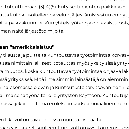
in toteuttamaan (3)(4)(5). Erityisesti pienten paikkakunt
utta kuin kiusoitellen palvelun järjestämisvastuu on nyt 
le paikkakunnille. Kun yhteistyötahoja on lakaistu pois,
man näitä järjestötoimijoita.
aan ”amerikkalaistuu”
y tilausta ja puitteita kuntouttavaa työtoimintaa korvaa
a saa nimittäin laillisesti toteuttaa myös yksityisissä yrity
ava muutos, koska kuntouttavaa työtoimintaa ohjaava laki
issä yrityksissä. Mitä ilmeisimmin lainsäätäjä on aiemmin
kkina-asemassa olevan ja kuntoutusta tarvitsevan henkil
taa ilmaisena työnä tarjolle yritysten käyttöön. Kuntoutuj
ilmassa jokainen firma ei olekaan korkeamoraalinen toimi
liikevoiton tavoittelussa muuttaa yhtäältä
pään vastikkeellisuuteen, kun työttömyys- tai perusturv