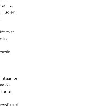
nteesta,
. Huoleni
a
löt ovat
niin
remmin
mintaan on
a (7).
attanut
ampi” uusi