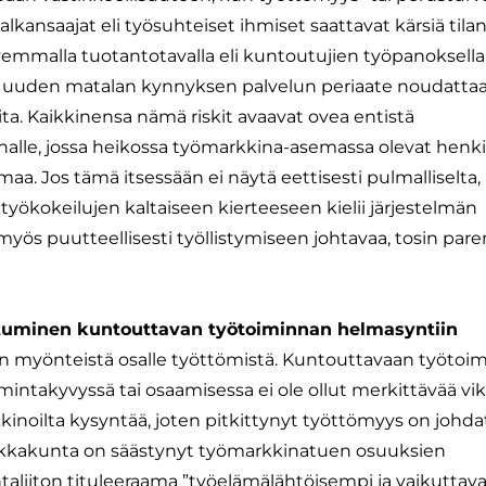
palkansaajat eli työsuhteiset ihmiset saattavat kärsiä tila
emmalla tuotantotavalla eli kuntoutujien työpanoksella
n uuden matalan kynnyksen palvelun periaate noudatta
eita. Kaikkinensa nämä riskit avaavat ovea entistä
alle, jossa heikossa työmarkkina-asemassa olevat henki
imaa. Jos tämä itsessään ei näytä eettisesti pulmalliselta, 
ökokeilujen kaltaiseen kierteeseen kielii järjestelmän
myös puutteellisesti työllistymiseen johtavaa, tosin pa
tuminen kuntouttavan työtoiminnan helmasyntiin
ain myönteistä osalle työttömistä. Kuntouttavaan työtoi
mintakyvyssä tai osaamisessa ei ole ollut merkittävää vika
kkinoilta kysyntää, joten pitkittynyt työttömyys on johd
 paikkakunta on säästynyt työmarkkinatuen osuuksien
ntaliiton tituleeraama ”työelämälähtöisempi ja vaikuttav