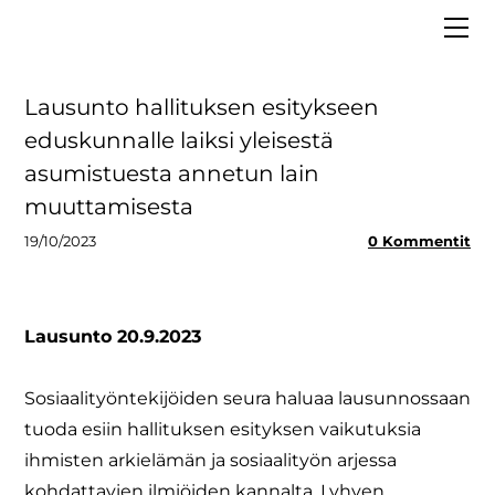
ETUSIVU
MEISTÄ
VAALIT 2025
Hallitus
Lausunto hallituksen esitykseen
LIITY JÄSENEKSI
Asiantuntijapankki
eduskunnalle laiksi yleisestä
BLOGI
Strategia
asumistuesta annetun lain
MEDIALLE
Säännöt ja tietosuoja
muuttamisesta
Tiedolla johtaminen
19/10/2023
0 Kommentit
Lausunto 20.9.2023
Sosiaalityöntekijöiden seura haluaa lausunnossaan
tuoda esiin hallituksen esityksen vaikutuksia
ihmisten arkielämän ja sosiaalityön arjessa
kohdattavien ilmiöiden kannalta. Lyhyen