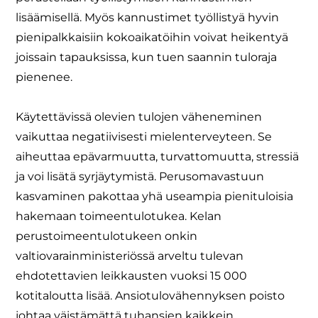
lisäämisellä. Myös kannustimet työllistyä hyvin
pienipalkkaisiin kokoaikatöihin voivat heikentyä
joissain tapauksissa, kun tuen saannin tuloraja
pienenee.
Käytettävissä olevien tulojen väheneminen
vaikuttaa negatiivisesti mielenterveyteen. Se
aiheuttaa epävarmuutta, turvattomuutta, stressiä
ja voi lisätä syrjäytymistä. Perusomavastuun
kasvaminen pakottaa yhä useampia pienituloisia
hakemaan toimeentulotukea. Kelan
perustoimeentulotukeen onkin
valtiovarainministeriössä arveltu tulevan
ehdotettavien leikkausten vuoksi 15 000
kotitaloutta lisää. Ansiotulovähennyksen poisto
johtaa väistämättä tuhansien kaikkein