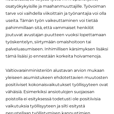
osatyökykyisille ja maahanmuuttajille. Työvoiman
tarve voi vaihdella viikoittain ja työnantajia voi olla
useita. Tämän työn vaikeuttaminen voi tietää
pahimmillaan sitä, että vammaiset henkilöt
joutuvat avustajan puutteen vuoksi lopettamaan
työskentelyn, siirtymään omaishoitoon tai
palveluasumiseen. Inhimillisen kärsimyksen lisäksi
tämä lisäisi jo ennestään korkeita hoivamenoja.
Valtiovarainministeriön alustavan arvion mukaan
yleiseen asumistukeen ehdotettavien muutosten
positiiviset kokonaisvaikutukset työllisyyteen ovat
vähäisiä. Esimerkiksi ansiotulojen suojaosan
poistolla ei esityksessä todetusti ole positiivisia
vaikutuksia työllisyyteen ja silti esitystä
perustellaan työllistymisen kannustimien