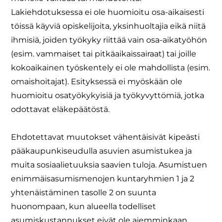
Lakiehdotuksessa ei ole huomioitu osa-aikaisesti
töissä käyviä opiskelijoita, yksinhuoltajia eikä niitä
ihmisiä, joiden työkyky riittää vain osa-aikatyöhön
(esim. vammaiset tai pitkäaikaissairaat) tai joille
kokoaikainen työskentely ei ole mahdollista (esim.
omaishoitajat). Esityksessä ei myöskään ole
huomioitu osatyökykyisiä ja työkyvyttömiä, jotka
odottavat eläkepäätöstä.
Ehdotettavat muutokset vähentäisivät kipeästi
pääkaupunkiseudulla asuvien asumistukea ja
muita sosiaalietuuksia saavien tuloja. Asumistuen
enimmäisasumismenojen kuntaryhmien 1 ja 2
yhtenäistäminen tasolle 2 on suunta
huonompaan, kun alueella todelliset
asumiskustannukset eivät ole aiemminkaan