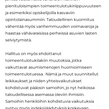
pienituloisimpien toimeentulotukiriippuvuuteen
ja esimerkiksi opiskelijoilla kasvaviin
opintolainasummiin. Taloudellinen kuormitus
vähentää myös vanhemmuuden voimavaroja ja
haastaa vähävaraisissa perheissä asuvien lasten
selviytymistä.
Hallitus on myös ehdottanut
toimeentulotukilakiin muutoksia, jotka
vaikuttavat asumismenojen huomioimiseen
toimeentulotuessa. Nämä ja muut suunnitellut
leikkaukset ja niiden yhteisvaikutukset
kohdistuvat pääosin samoihin, jo nyt heikossa
taloudellisessa asemassa oleviin ihmisiin.
Samoihin henkilöihin kohdistuvia vaikutuksia
syntyy myös indeksijäädytyksiä koskevaan