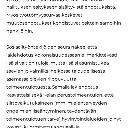
hallituksen esitykseen sisältyvistä ehdotuksista.
Myös työttömyysturvaa koskevat
muutosehdotukset kohdistuvat osittain samoihin
henkilöihin.
Sosiaalityöntekijöiden seura näkee, että
lakiehdotus kokonaisuudessaan ei merkittävästi
lisäisi valtion tuloja, mutta lisäisi asumistukea
saavien jo valmiiksi heikossa taloudellisessa
asemassa olevien riippuvuutta
toimeentulotuesta. Samalla lakiehdotus
kasvattaisi sekä Kelan perustoimeentulon, että
siirtovaikutuksineen (mm. mielenterveyden
ongelmien lisääntyminen, täydentävän
toimeentulotuen tarve) hyvinvointialueiden jo nyt
kovasti kuormitettuja sosiaali- ja