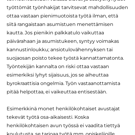
työttömät työnhakijat tarvitsevat mahdollisuuden
ottaa vastaan pienimuotoista työtä ilman, että
siitä rangaistaan asumistuen menettämisen
kautta. Jos pienikin palkkatulo vaikuttaa
päivärahaan ja asumistukeen, syntyy voimakas
kannustinloukku; ansiotulovähennyksen tai
suojaosan poisto tekee työstä kannattamatonta.
Työntekijän kannalta on riski ottaa vastaan
esimerkiksi lyhyt sijaisuus, jos se aiheuttaa
byrokraattisia ongelmia. Työn vastaanottamista
pitää helpottaa, ei vaikeuttaa entisestään.
Esimerkkinä monet henkilökohtaiset avustajat
tekevät työtä osa-aikaisesti. Koska
henkilökohtaisen avun työssä ei vaadita tiettyä
koulutusta, se tarjoaa työtä mm. opiskelijoille,