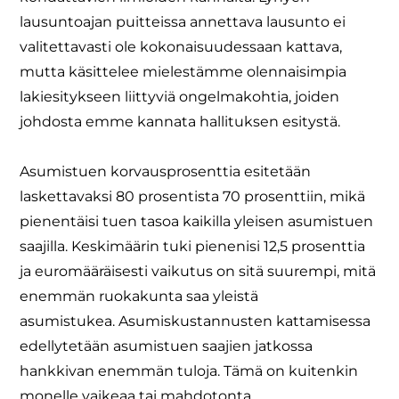
lausuntoajan puitteissa annettava lausunto ei
valitettavasti ole kokonaisuudessaan kattava,
mutta käsittelee mielestämme olennaisimpia
lakiesitykseen liittyviä ongelmakohtia, joiden
johdosta emme kannata hallituksen esitystä.
Asumistuen korvausprosenttia esitetään
laskettavaksi 80 prosentista 70 prosenttiin, mikä
pienentäisi tuen tasoa kaikilla yleisen asumistuen
saajilla. Keskimäärin tuki pienenisi 12,5 prosenttia
ja euromääräisesti vaikutus on sitä suurempi, mitä
enemmän ruokakunta saa yleistä
asumistukea. Asumiskustannusten kattamisessa
edellytetään asumistuen saajien jatkossa
hankkivan enemmän tuloja. Tämä on kuitenkin
monelle vaikeaa tai mahdotonta.