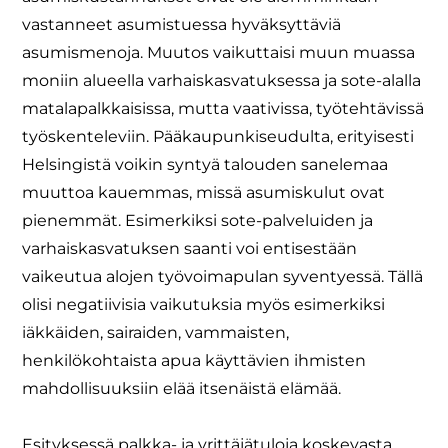
vastanneet asumistuessa hyväksyttäviä
asumismenoja. Muutos vaikuttaisi muun muassa
moniin alueella varhaiskasvatuksessa ja sote-alalla
matalapalkkaisissa, mutta vaativissa, työtehtävissä
työskenteleviin. Pääkaupunkiseudulta, erityisesti
Helsingistä voikin syntyä talouden sanelemaa
muuttoa kauemmas, missä asumiskulut ovat
pienemmät. Esimerkiksi sote-palveluiden ja
varhaiskasvatuksen saanti voi entisestään
vaikeutua alojen työvoimapulan syventyessä. Tällä
olisi negatiivisia vaikutuksia myös esimerkiksi
iäkkäiden, sairaiden, vammaisten,
henkilökohtaista apua käyttävien ihmisten
mahdollisuuksiin elää itsenäistä elämää.
Esityksessä palkka- ja yrittäjätuloja koskevasta