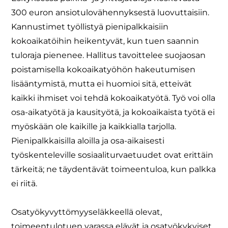
300 euron ansiotulovähennyksestä luovuttaisiin.
Kannustimet työllistyä pienipalkkaisiin
kokoaikatöihin heikentyvät, kun tuen saannin
tuloraja pienenee. Hallitus tavoittelee suojaosan
poistamisella kokoaikatyöhön hakeutumisen
lisääntymistä, mutta ei huomioi sitä, etteivät
kaikki ihmiset voi tehdä kokoaikatyötä. Työ voi olla
osa-aikatyötä ja kausityötä, ja kokoaikaista työtä ei
myöskään ole kaikille ja kaikkialla tarjolla.
Pienipalkkaisilla aloilla ja osa-aikaisesti
työskenteleville sosiaaliturvaetuudet ovat erittäin
tärkeitä; ne täydentävät toimeentuloa, kun palkka
ei riitä.
Osatyökyvyttömyyseläkkeellä olevat,
toimeentulotuen varassa elävät ja osatyökykyiset