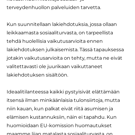
terveydenhuollon palveluiden tarvetta.
Kun suunnitellaan lakiehdotuksia, jossa ollaan
leikkaamasta sosiaaliturvasta, on tarpeellista
tehdä huolellisia vaikutusarvioita ennen
lakiehdotuksen julkaisemista. Tässä tapauksessa
jotakin vaikutusarvioita on tehty, mutta ne eivät
valitettavasti ole juurikaan vaikuttaneet
lakiehdotuksen sisältöön.
Ideaalitilanteessa kaikki pystyisivät elättämään
itsensä ilman minkäänlaisia tulonsiirtoja, mutta
niin kauan, kun palkat eivät riitä asumisen ja
elämisen kustannuksiin, näin ei tapahdu. Kun
huomioidaan EU-komission huomautukset
maamme liian matalasta sosiaaliturvasta, on