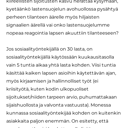
kiireellisten sijoitusten kasvu herättää kysymään,
kyetäänkö lastensuojelun avohuollossa pysähtyä
perheen tilanteen äärelle myös hiljaisten
signaalien äärellä vai onko lastensuojelumme
nopeaa reagointia lapsen akuuttiin tilanteeseen?
Jos sosiaalityöntekijällä on 30 lasta, on
sosiaalityöntekijällä käytössään kuukausitasolla
vain 5 tuntia aikaa yhtä lasta kohden. Viisi tuntia
käsittää kaiken lapsen asioihin käytettävän ajan,
myös kirjaamisen ja hallinnolliset työt (ei
kriisityötä, kuten kodin ulkopuoliset
sijoitukset/niiden tarpeen arvio, puhumattakaan
sijaishuollosta ja valvonta vastuusta). Monessa
kunnassa sosiaalityöntekijää kohden on kuitenkin
asiakkaita paljon enemmän. On esitetty, että