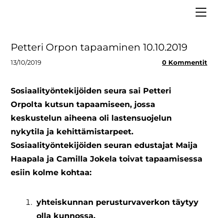
ETUSIVU
MEISTÄ
VAALIT 2025
Hallitus
Petteri Orpon tapaaminen 10.10.2019
LIITY JÄSENEKSI
Asiantuntijapankki
13/10/2019
0 Kommentit
BLOGI
Strategia
MEDIALLE
Säännöt ja tietosuoja
Sosiaalityöntekijöiden seura sai
Petteri
Orpolta
kutsun tapaamiseen, jossa
Tiedolla johtaminen
keskustelun aiheena oli
lastensuojelun
nykytila ja kehittämistarpeet
.
Sosiaalityöntekijöiden seuran edustajat Maija
Haapala ja Camilla Jokela toivat tapaamisessa
esiin kolme kohtaa:
yhteiskunnan perusturvaverkon täytyy
olla kunnossa,