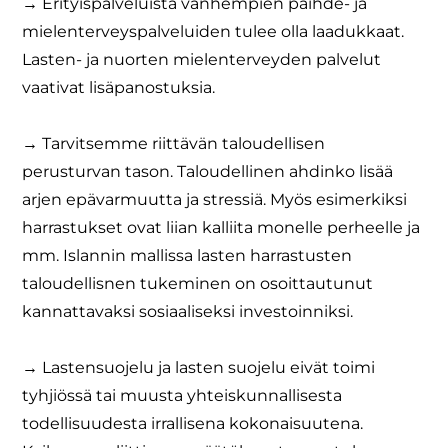
→ Erityispalveluista vanhempien päihde- ja
mielenterveyspalveluiden tulee olla laadukkaat.
Lasten- ja nuorten mielenterveyden palvelut
vaativat lisäpanostuksia.
→ Tarvitsemme riittävän taloudellisen
perusturvan tason. Taloudellinen ahdinko lisää
arjen epävarmuutta ja stressiä. Myös esimerkiksi
harrastukset ovat liian kalliita monelle perheelle ja
mm. Islannin mallissa lasten harrastusten
taloudellisnen tukeminen on osoittautunut
kannattavaksi sosiaaliseksi investoinniksi.
→ Lastensuojelu ja lasten suojelu eivät toimi
tyhjiössä tai muusta yhteiskunnallisesta
todellisuudesta irrallisena kokonaisuutena.