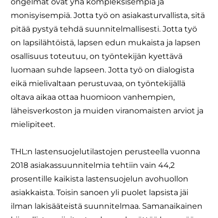
ongelmat ovat yhä kompleksisempia ja
monisyisempiä. Jotta työ on asiakasturvallista, sitä
pitää pystyä tehdä suunnitelmallisesti. Jotta työ
on lapsilähtöistä, lapsen edun mukaista ja lapsen
osallisuus toteutuu, on työntekijän kyettävä
luomaan suhde lapseen. Jotta työ on dialogista
eikä mielivaltaan perustuvaa, on työntekijällä
oltava aikaa ottaa huomioon vanhempien,
läheisverkoston ja muiden viranomaisten arviot ja
mielipiteet.
THL:n lastensuojelutilastojen perusteella vuonna
2018 asiakassuunnitelmia tehtiin vain 44,2
prosentille kaikista lastensuojelun avohuollon
asiakkaista. Toisin sanoen yli puolet lapsista jäi
ilman lakisääteistä suunnitelmaa. Samanaikainen