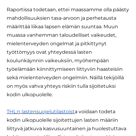
Raportissa todetaan, ettei maassamme olla päästy
mahdollisuuksien tasa-arvoon ja perhetausta
määrittää liikaa lapsen elämän suuntaa. Muun
muassa vanhemman taloudelliset vaikeudet,
mielenterveyden ongelmat ja pitkittynyt
työttömyys ovat yhteydessä lasten
koulunkäynnin vaikeuksiin, myöhempään
työelämään kiinnittymiseen liittyviin haasteisiin
sekä mielenterveyden ongelmiin. Näillä tekijöillä
on myös vahva yhteys riskiin tulla sijoitetuksi
kodin ulkopuolelle.
THL:n lastensuojelutilastoist
a voidaan todeta
kodin ulkopuolelle sijoitettujen lasten määriin
liittyvä jatkuva kasvusuuntainen ja huolestuttava