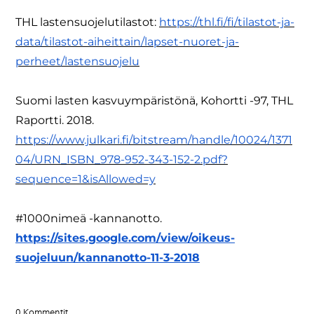
THL lastensuojelutilastot:
https://thl.fi/fi/tilastot-ja-
data/tilastot-aiheittain/lapset-nuoret-ja-
perheet/lastensuojelu
Suomi lasten kasvuympäristönä, Kohortti -97, THL
Raportti. 2018.
https://www.julkari.fi/bitstream/handle/10024/1371
04/URN_ISBN_978-952-343-152-2.pdf?
sequence=1&isAllowed=y
#1000nimeä -kannanotto.
https://sites.google.com/view/oikeus-
suojeluun/kannanotto-11-3-2018
0 Kommentit