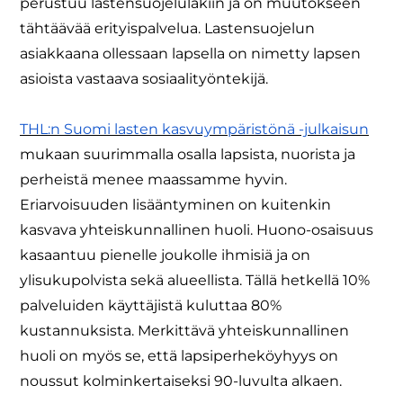
perustuu lastensuojelulakiin ja on muutokseen
tähtäävää erityispalvelua. Lastensuojelun
asiakkaana ollessaan lapsella on nimetty lapsen
asioista vastaava sosiaalityöntekijä.
THL:n Suomi lasten kasvuympäristönä -julkaisun
mukaan suurimmalla osalla lapsista, nuorista ja
perheistä menee maassamme hyvin.
Eriarvoisuuden lisääntyminen on kuitenkin
kasvava yhteiskunnallinen huoli. Huono-osaisuus
kasaantuu pienelle joukolle ihmisiä ja on
ylisukupolvista sekä alueellista. Tällä hetkellä 10%
palveluiden käyttäjistä kuluttaa 80%
kustannuksista. Merkittävä yhteiskunnallinen
huoli on myös se, että lapsiperheköyhyys on
noussut kolminkertaiseksi 90-luvulta alkaen.