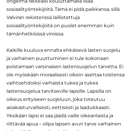
ongelma ratkeaisi kouluttamalla lisää
sosiaalityöntekijöitä. Tämä ei pidä paikkansa, sillä
Valviran rekisterissä laillistettuja
sosiaalityöntekijöitä on puolet enemmän kuin
tämänhetkisissä viroissa.
Kaikille kuuluva ennalta ehkäisevä lasten suojelu
ja varhainen puuttuminen ei tule kokonaan
poistamaan varsinaisen lastensuojelun tarvetta. Ei
ole myöskään moraalisesti oikein asettaa toistensa
vaihtoehdoiksi varhaista tukea ja tukea
lastensuojelua tarvitseville lapsille. Lapsilla on
oikeus erityiseen suojeluun, joka toteutuu
asiakasturvallisesti, eettisesti ja laadukkaasti.
Yksikään lapsi ei saa jäädä vaille oikeanlaista ja
riittävää apua – olipa lapsen avun tarve varhainen