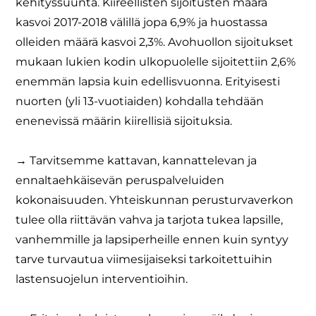
kehityssuunta. Kiireellisten sijoitusten määrä
kasvoi 2017-2018 välillä jopa 6,9% ja huostassa
olleiden määrä kasvoi 2,3%. Avohuollon sijoitukset
mukaan lukien kodin ulkopuolelle sijoitettiin 2,6%
enemmän lapsia kuin edellisvuonna. Erityisesti
nuorten (yli 13-vuotiaiden) kohdalla tehdään
enenevissä määrin kiirellisiä sijoituksia.
→ Tarvitsemme kattavan, kannattelevan ja
ennaltaehkäisevän peruspalveluiden
kokonaisuuden. Yhteiskunnan perusturvaverkon
tulee olla riittävän vahva ja tarjota tukea lapsille,
vanhemmille ja lapsiperheille ennen kuin syntyy
tarve turvautua viimesijaiseksi tarkoitettuihin
lastensuojelun interventioihin.