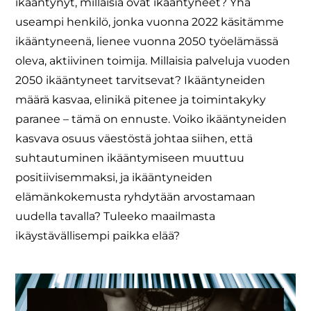
ikääntynyt, millaisia ovat ikääntyneet? Yhä
useampi henkilö, jonka vuonna 2022 käsitämme
ikääntyneenä, lienee vuonna 2050 työelämässä
oleva, aktiivinen toimija. Millaisia palveluja vuoden
2050 ikääntyneet tarvitsevat? Ikääntyneiden
määrä kasvaa, elinikä pitenee ja toimintakyky
paranee – tämä on ennuste. Voiko ikääntyneiden
kasvava osuus väestöstä johtaa siihen, että
suhtautuminen ikääntymiseen muuttuu
positiivisemmaksi, ja ikääntyneiden
elämänkokemusta ryhdytään arvostamaan
uudella tavalla? Tuleeko maailmasta
ikäystävällisempi paikka elää?