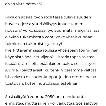
aivan yhtä pätevää?
Mikä on sosiaalityön rooli tässä tulevaisuuden
kuvassa, jossa yhteisöllisyys kokee uuden
nousun? Voiko sosiaalityö suunnata marginaalissa
olevien tukemisesta kohti koko yhteiskunnan
toiminnan tukemista, ja olla yhä
merkittävämmässä roolissa yhteisöjen toiminnan
käynnistäjänä ja tukijana? Historia tapaa toistaa
itseään, tämä olisi eräänlainen paluu sosiaalityön
juurille. Toivottavasti kuitenkin osaamme välttää
historiasta ne sudenkuopat, joiden emme halua
toistuvan, kuten huutolaisjärjestelmän.
Sosiaalityötä vuonna 2050 on mahdotonta
ennustaa, mutta siihen voi vaikuttaa. Sosiaalityön