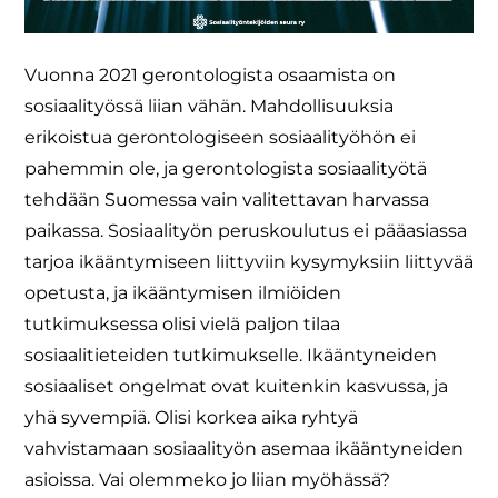
Vuonna 2021 gerontologista osaamista on
sosiaalityössä liian vähän. Mahdollisuuksia
erikoistua gerontologiseen sosiaalityöhön ei
pahemmin ole, ja gerontologista sosiaalityötä
tehdään Suomessa vain valitettavan harvassa
paikassa. Sosiaalityön peruskoulutus ei pääasiassa
tarjoa ikääntymiseen liittyviin kysymyksiin liittyvää
opetusta, ja ikääntymisen ilmiöiden
tutkimuksessa olisi vielä paljon tilaa
sosiaalitieteiden tutkimukselle. Ikääntyneiden
sosiaaliset ongelmat ovat kuitenkin kasvussa, ja
yhä syvempiä. Olisi korkea aika ryhtyä
vahvistamaan sosiaalityön asemaa ikääntyneiden
asioissa. Vai olemmeko jo liian myöhässä?