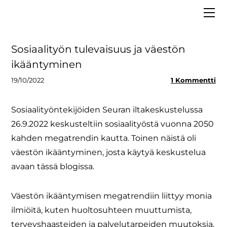
ETUSIVU
MEISTÄ
VAALIT 2025
Hallitus
Sosiaalityön tulevaisuus ja väestön
LIITY JÄSENEKSI
Asiantuntijapankki
ikääntyminen
BLOGI
Strategia
19/10/2022
1 Kommentti
MEDIALLE
Säännöt ja tietosuoja
Sosiaalityöntekijöiden Seuran iltakeskustelussa
Tiedolla johtaminen
26.9.2022 keskusteltiin sosiaalityöstä vuonna 2050
kahden megatrendin kautta. Toinen näistä oli
väestön ikääntyminen, josta käytyä keskustelua
avaan tässä blogissa.
Väestön ikääntymisen megatrendiin liittyy monia
ilmiöitä, kuten huoltosuhteen muuttumista,
terveyshaasteiden ja palvelutarpeiden muutoksia,