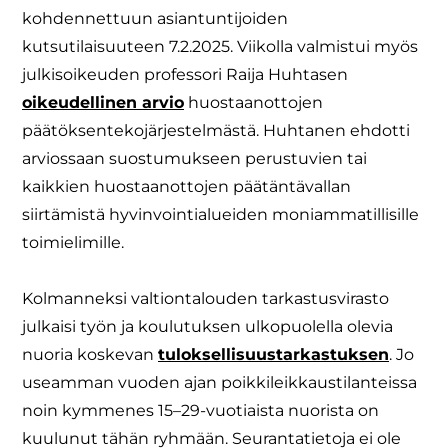
kohdennettuun asiantuntijoiden
kutsutilaisuuteen 7.2.2025. Viikolla valmistui myös
julkisoikeuden professori Raija Huhtasen
oikeudellinen arvio
huostaanottojen
päätöksentekojärjestelmästä. Huhtanen ehdotti
arviossaan suostumukseen perustuvien tai
kaikkien huostaanottojen päätäntävallan
siirtämistä hyvinvointialueiden moniammatillisille
toimielimille.
Kolmanneksi valtiontalouden tarkastusvirasto
julkaisi työn ja koulutuksen ulkopuolella olevia
nuoria koskevan
tuloksellisuustarkastuksen
. Jo
useamman vuoden ajan poikkileikkaustilanteissa
noin kymmenes 15–29-vuotiaista nuorista on
kuulunut tähän ryhmään. Seurantatietoja ei ole