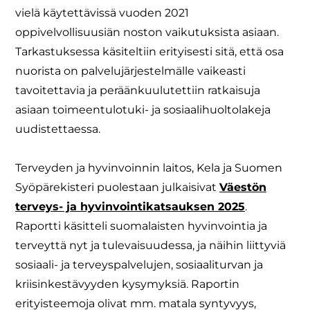
vielä käytettävissä vuoden 2021
oppivelvollisuusiän noston vaikutuksista asiaan.
Tarkastuksessa käsiteltiin erityisesti sitä, että osa
nuorista on palvelujärjestelmälle vaikeasti
tavoitettavia ja peräänkuulutettiin ratkaisuja
asiaan toimeentulotuki- ja sosiaalihuoltolakeja
uudistettaessa.
Terveyden ja hyvinvoinnin laitos, Kela ja Suomen
Syöpärekisteri puolestaan julkaisivat
Väestön
terveys- ja hyvinvointikatsauksen 2025
.
Raportti käsitteli suomalaisten hyvinvointia ja
terveyttä nyt ja tulevaisuudessa, ja näihin liittyviä
sosiaali- ja terveyspalvelujen, sosiaaliturvan ja
kriisinkestävyyden kysymyksiä. Raportin
erityisteemoja olivat mm. matala syntyvyys,