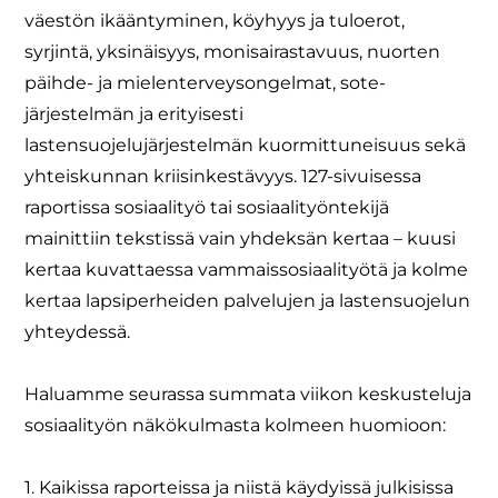
väestön ikääntyminen, köyhyys ja tuloerot,
syrjintä, yksinäisyys, monisairastavuus, nuorten
päihde- ja mielenterveysongelmat, sote-
järjestelmän ja erityisesti
lastensuojelujärjestelmän kuormittuneisuus sekä
yhteiskunnan kriisinkestävyys. 127-sivuisessa
raportissa sosiaalityö tai sosiaalityöntekijä
mainittiin tekstissä vain yhdeksän kertaa – kuusi
kertaa kuvattaessa vammaissosiaalityötä ja kolme
kertaa lapsiperheiden palvelujen ja lastensuojelun
yhteydessä.
Haluamme seurassa summata viikon keskusteluja
sosiaalityön näkökulmasta kolmeen huomioon:
1. Kaikissa raporteissa ja niistä käydyissä julkisissa