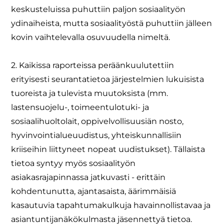
keskusteluissa puhuttiin paljon sosiaalityön
ydinaiheista, mutta sosiaalityöstä puhuttiin jälleen
kovin vaihtelevalla osuvuudella nimeltä.
2. Kaikissa raporteissa peräänkuulutettiin
erityisesti seurantatietoa järjestelmien lukuisista
tuoreista ja tulevista muutoksista (mm.
lastensuojelu-, toimeentulotuki- ja
sosiaalihuoltolait, oppivelvollisuusiän nosto,
hyvinvointialueuudistus, yhteiskunnallisiin
kriiseihin liittyneet nopeat uudistukset). Tällaista
tietoa syntyy myös sosiaalityön
asiakasrajapinnassa jatkuvasti - erittäin
kohdentunutta, ajantasaista, äärimmäisiä
kasautuvia tapahtumakulkuja havainnollistavaa ja
asiantuntijanäkökulmasta jäsennettyä tietoa.