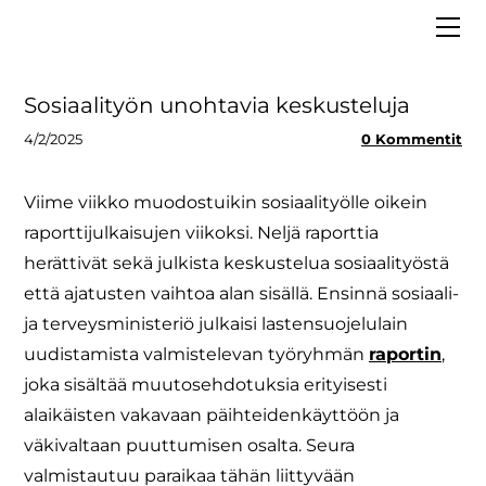
ETUSIVU
MEISTÄ
VAALIT 2025
Hallitus
Sosiaalityön unohtavia keskusteluja
LIITY JÄSENEKSI
Asiantuntijapankki
4/2/2025
0 Kommentit
BLOGI
Strategia
MEDIALLE
Säännöt ja tietosuoja
Viime viikko muodostuikin sosiaalityölle oikein
raporttijulkaisujen viikoksi. Neljä raporttia
Tiedolla johtaminen
herättivät sekä julkista keskustelua sosiaalityöstä
että ajatusten vaihtoa alan sisällä. Ensinnä sosiaali-
ja terveysministeriö julkaisi lastensuojelulain
uudistamista valmistelevan työryhmän
raportin
,
joka sisältää muutosehdotuksia erityisesti
alaikäisten vakavaan päihteidenkäyttöön ja
väkivaltaan puuttumisen osalta. Seura
valmistautuu paraikaa tähän liittyvään