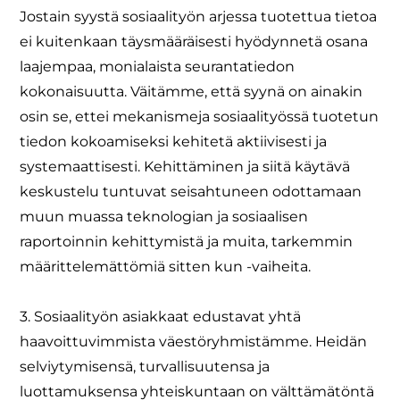
Jostain syystä sosiaalityön arjessa tuotettua tietoa
ei kuitenkaan täysmääräisesti hyödynnetä osana
laajempaa, monialaista seurantatiedon
kokonaisuutta. Väitämme, että syynä on ainakin
osin se, ettei mekanismeja sosiaalityössä tuotetun
tiedon kokoamiseksi kehitetä aktiivisesti ja
systemaattisesti. Kehittäminen ja siitä käytävä
keskustelu tuntuvat seisahtuneen odottamaan
muun muassa teknologian ja sosiaalisen
raportoinnin kehittymistä ja muita, tarkemmin
määrittelemättömiä sitten kun -vaiheita.
3. Sosiaalityön asiakkaat edustavat yhtä
haavoittuvimmista väestöryhmistämme. Heidän
selviytymisensä, turvallisuutensa ja
luottamuksensa yhteiskuntaan on välttämätöntä