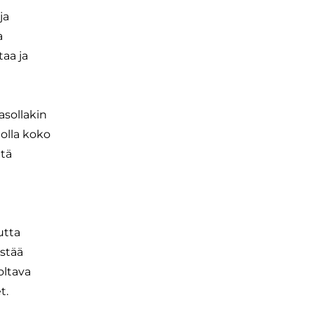
ja
a
taa ja
asollakin
 olla koko
ttä
utta
istää
oltava
t.