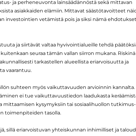
atus- ja perheneuvonta lainsäädännöstä sekä mittavan
sista asiakkaiden elämiin. Mittavat säästötavoitteet nä
 vaan investointien vetämistä pois ja siksi nämä ehdotukset 
uuta ja siirtävät valtaa hyvivointialueille tehdä päätöksi
 kuitenkaan seuraa tämän vallan siirron mukana. Riskinä
kunnallisesti tarkastellen alueellista eriarvoisuutta ja
ta vaarantuu.
sisällön suhteen myös vaikuttavuuden arvioinnin kannalta.
täminen ei tue vaikuttavuustiedon laadukasta keräämist
a mittaamisen kysymyksiin tai sosiaalihuollon tutkimus- 
n toimenpiteiden tasolla.
ä, sillä eriarvoistuvan yhteiskunnan inhimilliset ja taloud