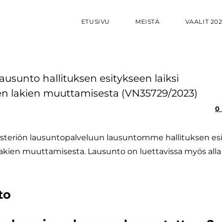
ETUSIVU
MEISTÄ
VAALIT 20
lausunto hallituksen esitykseen laiksi
yvien lakien muuttamisesta (VN35729/2023)
0
nisteriön lausuntopalveluun lausuntomme hallituksen es
ien lakien muuttamisesta. Lausunto on luettavissa myös alla
to