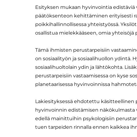
Esityksen mukaan hyvinvointia edistäviä v
päätöksenteon kehittäminen erityisesti rak
poikkihallinnollisessa yhteistyössä. Yksil
osallistua mielekkääseen, omia yhteisöjä
Tämä ihmisten perustarpeisiin vastaamine
on sosiaalityön ja sosiaalihuollon ydintä. 
sosiaalihuoltolain ydin ja lähtökohta. Lis
perustarpeisiin vastaamisessa on kyse sos
planetaarisessa hyvinvoinnissa hahmotet
Lakiesityksessä ehdotettu käsitteellinen
hyvinvoinnin edistämisen näkökulmasta vi
edellä mainittuihin psykologisiin perusta
tuen tarpeiden rinnalla ennen kaikkea ih