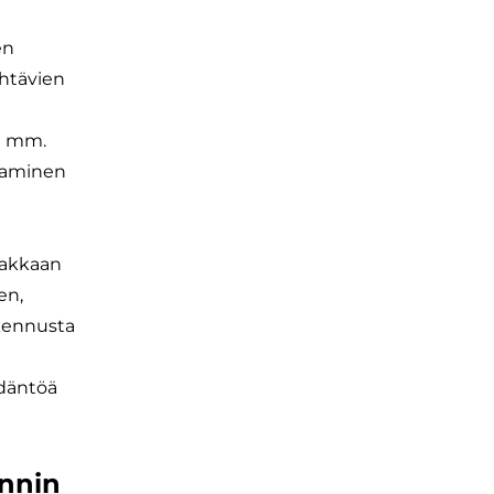
en
ehtävien
an mm.
staminen
siakkaan
en,
rkennusta
ädäntöä
innin