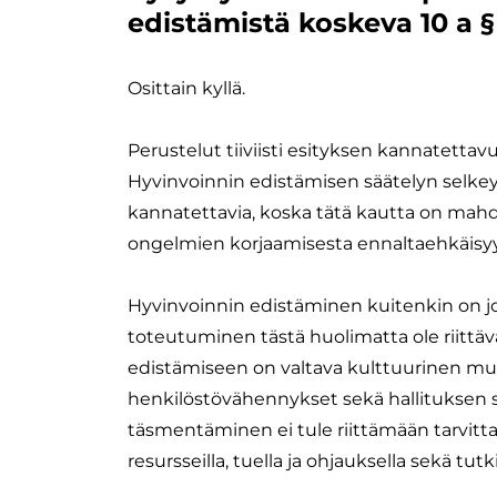
edistämistä koskeva 10 a 
Osittain kyllä.
Perustelut tiiviisti esityksen kannatettav
Hyvinvoinnin edistämisen säätelyn selkey
kannatettavia, koska tätä kautta on mahdo
ongelmien korjaamisesta ennaltaehkäisy
Hyvinvoinnin edistäminen kuitenkin on jo 
toteutuminen tästä huolimatta ole riittäv
edistämiseen on valtava kulttuurinen muut
henkilöstövähennykset sekä hallituksen s
täsmentäminen ei tule riittämään tarvitta
resursseilla, tuella ja ohjauksella sekä tut