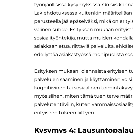
työnjaollisissa kysymyksissä. On siis kann
Lakiehdotuksessa kuitenkin määritellään to
perusteella jää epäselväksi, mikä on erity
välinen suhde. Esityksen mukaan erityistä
sosiaalityöntekijä, mutta muiden kohdalla
asiakkaan etua, riittäviä palveluita, ehkäi
edellyttää asiakastyössä monipuolista sos
Esityksen mukaan “olennaista erityisen tue
palvelujen saaminen ja käyttäminen voisi 
kognitiivinen tai sosiaalinen toimintakyvyn
myös siihen, miten tämä tuen tarve määri
palvelutehtäviiin, kuten vammaissosiaalit
erityiseen tukeen liittyen.
Kysymys 4: Lausuntopalaut