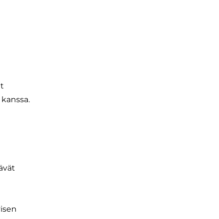
at
 kanssa.
ävät
yisen