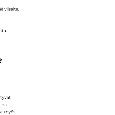
 viisaita,
hta.
?
ltyvät
ina.
nyt myös