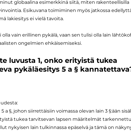
nut globaalina esimerkkinä siitä, miten rakenteellisilla
yvinvointia. Esikuvana toimiminen myös jatkossa edellyttää
mä lakiesitys ei vielä tavoita.
olla vain erillinen pykälä, vaan sen tulisi olla lain lähtöko
iaalisten ongelmien ehkäisemiseksi.
 luvusta 1, onko erityistä tukea
eva pykäläesitys 5 a § kannatettava
uudesta:
 a §, johon siirrettäisiin voimassa olevan lain 3 §:ään sisä
rityistä tukea tarvitsevan lapsen määritelmät tarkennettu
llut nykyisen lain tulkinnassa epäselvä ja tämä on näky