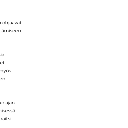
 ohjaavat
ntämiseen.
ia
set
 myös
sen
ko ajan
misessä
aitsi