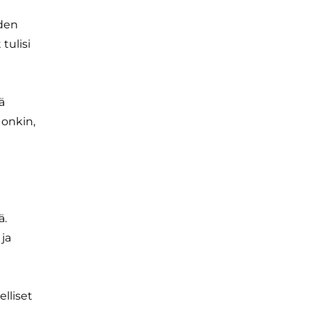
iden
tulisi
ä
 onkin,
ä.
ja
elliset