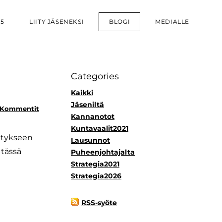
25
LIITY JÄSENEKSI
BLOGI
MEDIALLE
Categories
Kaikki
Jäseniltä
 Kommentit
Kannanotot
Kuntavaalit2021
itykseen
Lausunnot
 tässä
Puheenjohtajalta
Strategia2021
Strategia2026
RSS-syöte