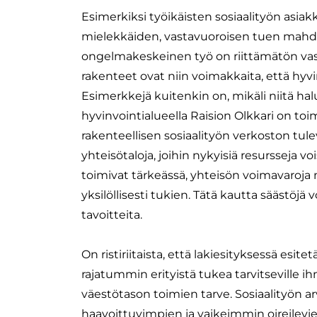
Esimerkiksi työikäisten sosiaalityön asiak
mielekkäiden, vastavuoroisen tuen mahdoll
ongelmakeskeinen työ on riittämätön vas
rakenteet ovat niin voimakkaita, että hy
Esimerkkejä kuitenkin on, mikäli niitä h
hyvinvointialueella Raision Olkkari on toim
rakenteellisen sosiaalityön verkoston tu
yhteisötaloja, joihin nykyisiä resursseja vo
toimivat tärkeässä, yhteisön voimavaroja
yksilöllisesti tukien. Tätä kautta säästöjä
tavoitteita.
On ristiriitaista, että lakiesityksessä es
rajatummin erityistä tukea tarvitseville 
väestötason toimien tarve. Sosiaalityön 
haavoittuvimpien ja vaikeimmin oireilevi