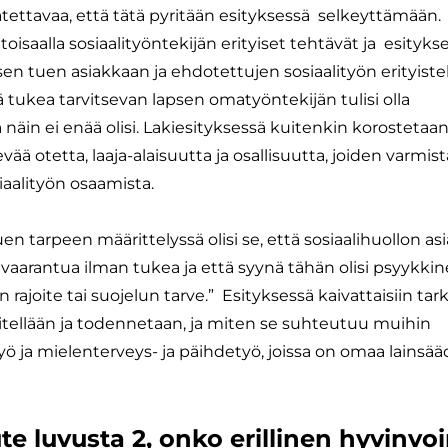
atettavaa, että tätä pyritään esityksessä selkeyttämään.
isaalla sosiaalityöntekijän erityiset tehtävät ja esityks
isen tuen asiakkaan ja ehdotettujen sosiaalityön erityist
 tukea tarvitsevan lapsen omatyöntekijän tulisi olla
 näin ei enää olisi. Lakiesityksessä kuitenkin korosteta
sevää otetta, laaja-alaisuutta ja osallisuutta, joiden varmi
iaalityön osaamista.
n tarpeen määrittelyssä olisi se, että sosiaalihuollon a
vaarantua ilman tukea ja että syynä tähän olisi psyykkin
 rajoite tai suojelun tarve.” Esityksessä kaivattaisiin ta
tellään ja todennetaan, ja miten se suhteutuu muihin
yö ja mielenterveys- ja päihdetyö, joissa on omaa lainsä
e luvusta 2, onko erillinen hyvinvo