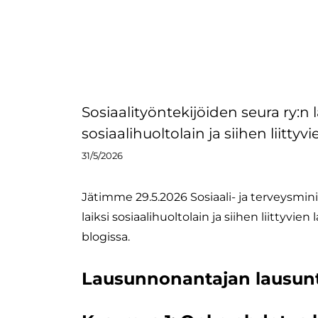
Sosiaalityöntekijöiden seura ry:n 
sosiaalihuoltolain ja siihen liitt
31/5/2026
Jätimme 29.5.2026 Sosiaali- ja terveysmi
laiksi sosiaalihuoltolain ja siihen liittyv
blogissa.
Lausunnonantajan lausun