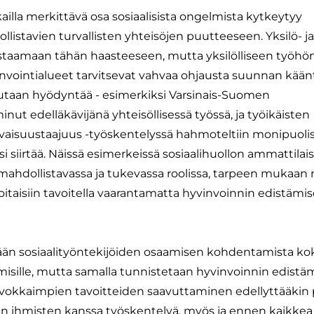
kailla merkittävä osa sosiaalisista ongelmista kytkeytyy
istavien turvallisten yhteisöjen puutteeseen. Yksilö- ja
taamaan tähän haasteeseen, mutta yksilölliseen työhön
vinvointialueet tarvitsevat vahvaa ohjausta suunnan kää
alutaan hyödyntää - esimerkiksi Varsinais-Suomen
inut edelläkävijänä yhteisöllisessä työssä, ja työikäisten
levaisuustaajuus -työskentelyssä hahmoteltiin monipuolis
isi siirtää. Näissä esimerkeissä sosiaalihuollon ammattilai
 mahdollistavassa ja tukevassa roolissa, tarpeen mukaan
 voitaisiin tavoitella vaarantamatta hyvinvoinnin edistämi
itetään sosiaalityöntekijöiden osaamisen kohdentamista ko
ihmisille, mutta samalla tunnistetaan hyvinvoinnin edistä
arvokkaimpien tavoitteiden saavuttaminen edellyttääkin p
en ihmisten kanssa työskentelyä, myös ja ennen kaikkea