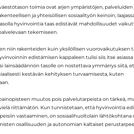
äestötason toimia ovat arjen ympäristöjen, palveluiden 
enteellisen ja yhteisöllisen sosiaalityön keinoin, laajass
ötasolla hyvinvointia taas edistävät mahdollisuudet vaikut
 palvelevaan tekemiseen.
n niin rakenteiden kuin yksilöllisen vuorovaikutuksen t
Hyvinvoinnin edistämisen kappaleen tulisi siis itse asiassa
äksi lainsäädännön tasolle on nostettava ymmärrys siitä, e
iaalisesti kestävän kehityksen turvaamisesta, kuten
aan.
 painopisteen muutos pois palvelutarpeista on tärkeä, m
elä riittämätön. Kun tunnistetaan, että hyvinvointia ed
rpeisiin vastaaminen, on sosiaalihuoltolain lähtökohtana 
misten osallisuuden ja autonomian kaltaiset perustarpee