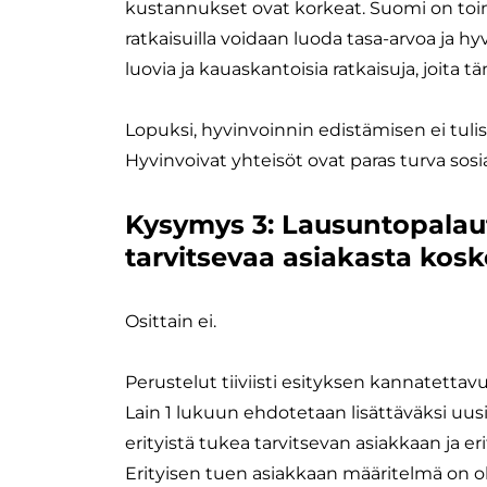
kustannukset ovat korkeat. Suomi on toimi
ratkaisuilla voidaan luoda tasa-arvoa ja h
luovia ja kauaskantoisia ratkaisuja, joita tä
Lopuksi, hyvinvoinnin edistämisen ei tulisi 
Hyvinvoivat yhteisöt ovat paras turva sos
Kysymys 3: Lausuntopalaute
tarvitsevaa asiakasta kosk
Osittain ei.
Perustelut tiiviisti esityksen kannatettav
Lain 1 lukuun ehdotetaan lisättäväksi uusi 5
erityistä tukea tarvitsevan asiakkaan ja e
Erityisen tuen asiakkaan määritelmä on o