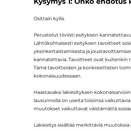
Kysymys 1: Onko ehdotus
Osittain kyllä.
Perustelut tiiviisti esityksen kannatettav
Lähtökohtaisesti esityksen tavoitteet sos
yksinkertaistamisesta ja joustavoittamises
kannatettavia. Tavoitteet ovat kuitenkin 
Tämä tavoitteiden ja konkreettisten toimie
kokonaisuudessaan.
Haastavaksi lakiesityksen kokonaisarvioi
lausunnolla on useita toisiinsa vaikuttavi
muutokset vaikuttavat väistämättä sosiaal
Lakiesitys sisältää merkittäviä muutoksia e