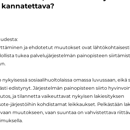
§ kannatettava?
uudesta:
ttäminen ja ehdotetut muutokset ovat lähtökohtaisesti 
llista tukea palvelujärjestelmän painopisteen siirtämis
yn.
nykyisessä sosiaalihuoltolaissa omassa luvussaan, eikä 
ästi edistynyt. Järjestelmän painopisteen siirto hyvinvoi
os, ja tilannetta vaikeuttavat nykyisen lakiesityksen
ote-järjestöihin kohdistamat leikkaukset. Pelkästään la
vaan muutokseen, vaan suuntaa on vahvistettava riittävi
kimuksella.