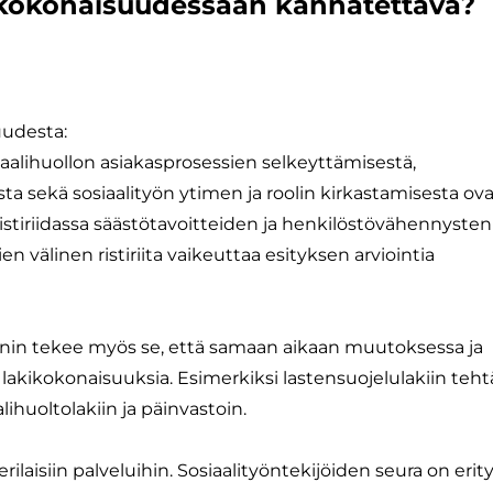
 kokonaisuudessaan kannatettava?
uudesta:
iaalihuollon asiakasprosessien selkeyttämisestä,
ta sekä sosiaalityön ytimen ja roolin kirkastamisesta ov
ristiriidassa säästötavoitteiden ja henkilöstövähennysten
n välinen ristiriita vaikeuttaa esityksen arviointia
nnin tekee myös se, että samaan aikaan muutoksessa ja
a lakikokonaisuuksia. Esimerkiksi lastensuojelulakiin teht
ihuoltolakiin ja päinvastoin.
rilaisiin palveluihin. Sosiaalityöntekijöiden seura on erit