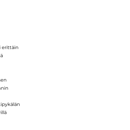
erittäin
tä
sen
nnin
kipykälän
llä