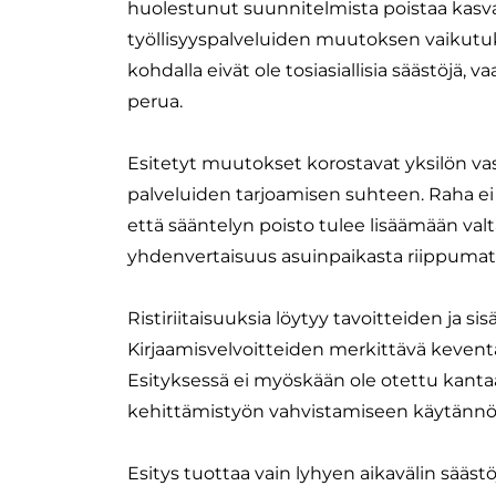
huolestunut suunnitelmista poistaa kasv
työllisyyspalveluiden muutoksen vaikutuk
kohdalla eivät ole tosiasiallisia säästöjä,
perua.
Esitetyt muutokset korostavat yksilön vast
palveluiden tarjoamisen suhteen. Raha ei
että sääntelyn poisto tulee lisäämään valta
yhdenvertaisuus asuinpaikasta riippumat
Ristiriitaisuuksia löytyy tavoitteiden ja 
Kirjaamisvelvoitteiden merkittävä keven
Esityksessä ei myöskään ole otettu kanta
kehittämistyön vahvistamiseen käytännö
Esitys tuottaa vain lyhyen aikavälin säästöj