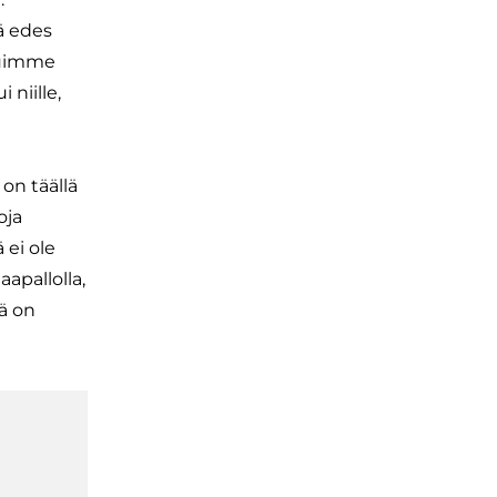
ä edes
duimme
niille,
on täällä
oja
 ei ole
pallolla,
lä on