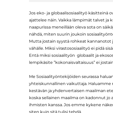
Jos eko- ja globaalisosiaalityö käsitteinä
ajattelee näin. Vaikka lämpimät talvet ja k
naapurissa meneillään oleva sota on säikä
nähdä, miten suurin joukoin sosiaalityönt
Mutta jostain syystä rohkeat kannanotot j
vähälle. Miksi virastososiaalityö ei pidä sis
Entä miksi sosiaalityön globaalit ja eko
lempikäsite ”kokonaisvaltaisuus” ei jostain
Me Sosiaalityöntekijöiden seurassa ha
yhteiskunnallinen vaikuttaja. Haluamme nä
kestävän ja yhdenvertaisen maailman ete
koska sellainen maailma on kadonnut jo 
ihmisten kanssa. Jos emme kykene näke
siten kuin sitä tulisi tehdä.