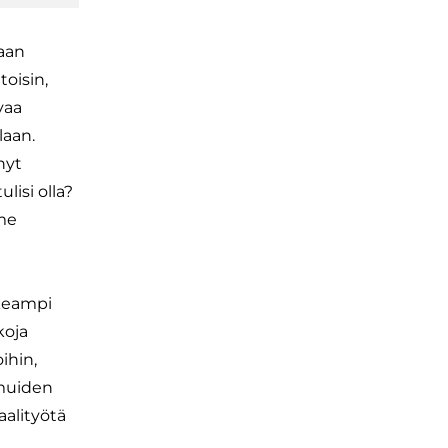
kaan
toisin,
vaa
laan.
nyt
lisi olla?
mme
keampi
koja
ihin,
 muiden
alityötä