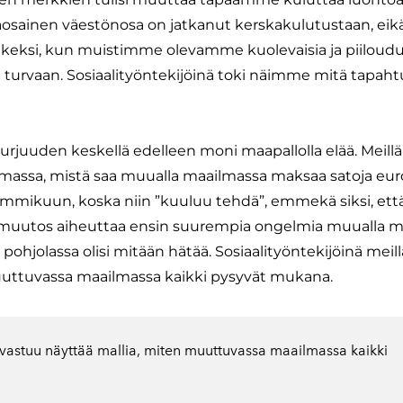
äosainen väestönosa on jatkanut kerskakulutustaan, eik
etkeksi, kun muistimme olevamme kuolevaisia ja piilou
rvaan. Sosiaalityöntekijöinä toki näimme mitä tapahtui 
juuden keskellä edelleen moni maapallolla elää. Meillä 
emassa, mistä saa muualla maailmassa maksaa satoja eur
mmikuun, koska niin ”kuuluu tehdä”, emmekä siksi, että
muutos aiheuttaa ensin suurempia ongelmia muualla maa
pohjolassa olisi mitään hätää. Sosiaalityöntekijöinä meil
muuttuvassa maailmassa kaikki pysyvät mukana.
n vastuu näyttää mallia, miten muuttuvassa maailmassa kaikki