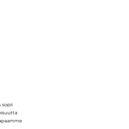
 sopii
oisuutta
 tapaamme
.