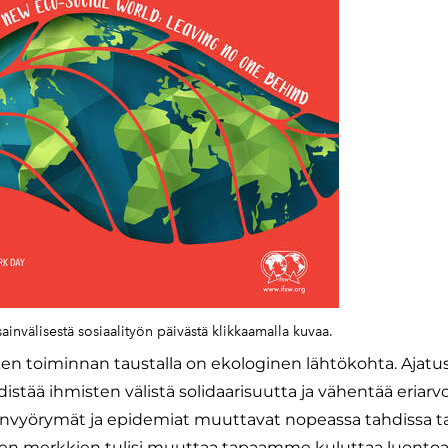
sainvälisestä sosiaalityön päivästä klikkaamalla kuvaa.
en toiminnan taustalla on ekologinen lähtökohta. Ajatus
istää ihmisten välistä solidaarisuutta ja vähentää eriarv
maanvyörymät ja epidemiat muuttavat nopeassa tahdissa
vien merkkien tulisi muuttaa tapaamme kuluttaa luontoa