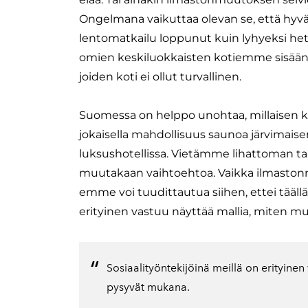
Ongelmana vaikuttaa olevan se, että hyv
lentomatkailu loppunut kuin lyhyeksi h
omien keskiluokkaisten kotiemme sisään tu
joiden koti ei ollut turvallinen.
Suomessa on helppo unohtaa, millaisen kur
jokaisella mahdollisuus saunoa järvimais
luksushotellissa. Vietämme lihattoman ta
muutakaan vaihtoehtoa. Vaikka ilmaston
emme voi tuudittautua siihen, ettei täällä 
erityinen vastuu näyttää mallia, miten 
Sosiaalityöntekijöinä meillä on erityine
pysyvät mukana.