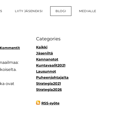
25
LIITY JÄSENEKSI
BLOGI
MEDIALLE
Categories
Kaikki
 Kommentit
Jäseniltä
Kannanotot
maailmaa:
Kuntavaalit2021
oiselta.
Lausunnot
Puheenjohtajalta
ka ovat
Strategia2021
Strategia2026
RSS-syöte