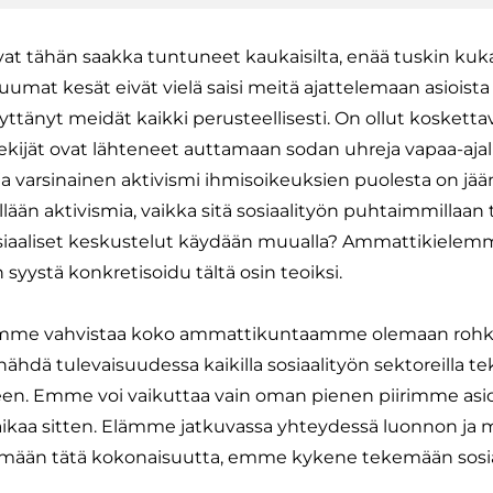
 ovat tähän saakka tuntuneet kaukaisilta, enää tuskin ku
uumat kesät eivät vielä saisi meitä ajattelemaan asioista 
yttänyt meidät kaikki perusteellisesti. On ollut kosketta
ekijät ovat lähteneet auttamaan sodan uhreja vapaa-ajal
a varsinainen aktivismi ihmisoikeuksien puolesta on jää
ällään aktivismia, vaikka sitä sosiaalityön puhtaimmillaan tu
sosiaaliset keskustelut käydään muualla? Ammattikiele
 syystä konkretisoidu tältä osin teoiksi.
luamme vahvistaa koko ammattikuntaamme olemaan roh
hdä tulevaisuudessa kaikilla sosiaalityön sektoreilla te
en. Emme voi vaikuttaa vain oman pienen piirimme asio
aikaa sitten. Elämme jatkuvassa yhteydessä luonnon ja
mään tätä kokonaisuutta, emme kykene tekemään sosia