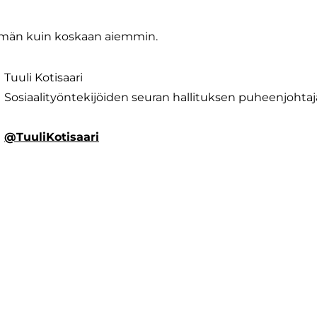
emmän kuin koskaan aiemmin.
Tuuli Kotisaari
​Sosiaalityöntekijöiden seuran hallituksen puheenjohtaj
@TuuliKotisaari