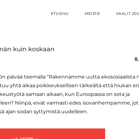
ETUSIVU
MEISTÄ
VAALIT 20
mmän kuin koskaan
0
työn päivää teemalla “Rakennamme uutta ekososiaalista 
u yhtä aikaa poikkeuksellisen tärkeältä että hiukan erik
ikeustyötä samaan aikaan, kun Euroopassa on sota ja
leen? Niinpä, eivät varmasti edes isovanhempamme, jot
nsä ajan sodan syttymistä uudelleen.