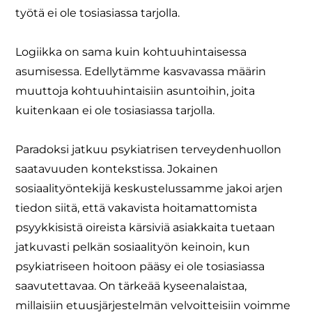
työtä ei ole tosiasiassa tarjolla.
Logiikka on sama kuin kohtuuhintaisessa
asumisessa. Edellytämme kasvavassa määrin
muuttoja kohtuuhintaisiin asuntoihin, joita
kuitenkaan ei ole tosiasiassa tarjolla.
Paradoksi jatkuu psykiatrisen terveydenhuollon
saatavuuden kontekstissa. Jokainen
sosiaalityöntekijä keskustelussamme jakoi arjen
tiedon siitä, että vakavista hoitamattomista
psyykkisistä oireista kärsiviä asiakkaita tuetaan
jatkuvasti pelkän sosiaalityön keinoin, kun
psykiatriseen hoitoon pääsy ei ole tosiasiassa
saavutettavaa. On tärkeää kyseenalaistaa,
millaisiin etuusjärjestelmän velvoitteisiin voimme