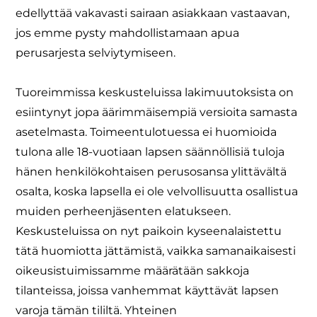
edellyttää vakavasti sairaan asiakkaan vastaavan,
jos emme pysty mahdollistamaan apua
perusarjesta selviytymiseen.
Tuoreimmissa keskusteluissa lakimuutoksista on
esiintynyt jopa äärimmäisempiä versioita samasta
asetelmasta. Toimeentulotuessa ei huomioida
tulona alle 18-vuotiaan lapsen säännöllisiä tuloja
hänen henkilökohtaisen perusosansa ylittävältä
osalta, koska lapsella ei ole velvollisuutta osallistua
muiden perheenjäsenten elatukseen.
Keskusteluissa on nyt paikoin kyseenalaistettu
tätä huomiotta jättämistä, vaikka samanaikaisesti
oikeusistuimissamme määrätään sakkoja
tilanteissa, joissa vanhemmat käyttävät lapsen
varoja tämän tililtä. Yhteinen