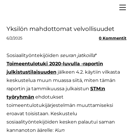
ETUSIVU
MEISTÄ
VAALIT 2025
Hallitus
Yksilön mahdottomat velvollisuudet
LIITY JÄSENEKSI
Asiantuntijapankki
6/2/2025
0 Kommentit
BLOGI
Strategia
MEDIALLE
Säännöt ja tietosuoja
Sosiaalityöntekijöiden
seuran jatkoilla
*
Toimeentulotuki 2020-luvulla -raportin
Tiedolla johtaminen
julkistustilaisuuden
jälkeen 4.2. käytiin vilkasta
keskustelua muun muassa siitä, miten tämän
raportin ja tammikuussa julkaistun
STM:n
työryhmän
ehdotukset
toimeentulotukijärjestelmän muuttamiseksi
eroavat toisistaan. Keskustelu
sosiaalityöntekijöiden kesken palautui saman
kannanoton äärelle:
Kun