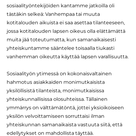
sosiaalityöntekijöiden kantamme jatkoilla oli
tästäkin selkeä: Vanhempaa tai muuta
kotitalouden aikuista ei saa asettaa tilanteeseen,
jossa kotitalouden lapsen oikeus olla elättämättä
muita jää toteutumatta, kun samanaikaisesti
yhteiskuntamme sääntelee toisaalla tiukasti
vanhemman oikeutta käyttää lapsen varallisuutta.
Sosiaalityön ytimessä on kokonaisvaltainen
hahmotus asiakkaiden monimutkaisista
yksilöllisistä tilanteista, monimutkaisissa
yhteiskunnallisissa olosuhteissa. Tällainen
ymmärrys on välttämätöntä, jottei yksioikoiseen
yksilön velvoittamiseen sorruttaisi ilman
yhteiskunnan samanaikaista vastuuta siitä, että
edellytykset on mahdollista täyttää.