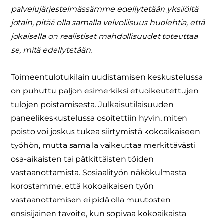
palvelujärjestelmässämme edellytetään yksilöltä
jotain, pitää olla samalla velvollisuus huolehtia, että
jokaisella on realistiset mahdollisuudet toteuttaa
se, mitä edellytetään.
Toimeentulotukilain uudistamisen keskustelussa
on puhuttu paljon esimerkiksi etuoikeutettujen
tulojen poistamisesta. Julkaisutilaisuuden
paneelikeskustelussa osoitettiin hyvin, miten
poisto voi joskus tukea siirtymistä kokoaikaiseen
työhön, mutta samalla vaikeuttaa merkittävästi
osa-aikaisten tai pätkittäisten töiden
vastaanottamista. Sosiaalityön näkökulmasta
korostamme, että kokoaikaisen työn
vastaanottamisen ei pidä olla muutosten
ensisijainen tavoite, kun sopivaa kokoaikaista